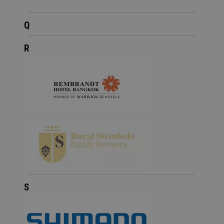
Q
R
S