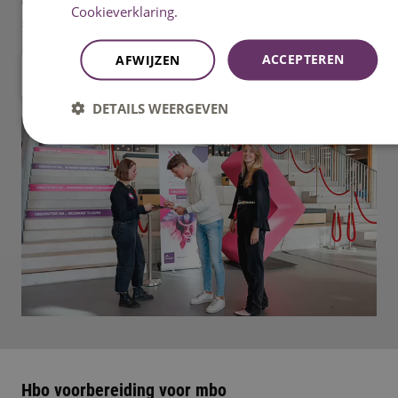
ontmoeten we je graag tijdens een van onze (online)
Cookieverklaring.
studiekeuze activiteiten.
ACCEPTEREN
AFWIJZEN
naar overzicht met activiteiten
DETAILS WEERGEVEN
Hbo voorbereiding voor mbo