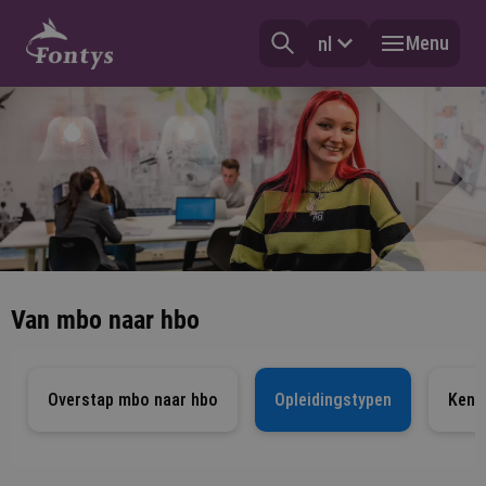
Menu
nl
Van mbo naar hbo
Overstap mbo naar hbo
Opleidingstypen
Kenn