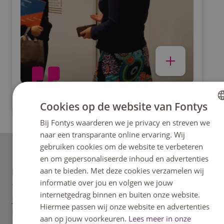
Bekijk al onze duale opleidingen
Een deeltijd opleiding volgen na het mbo
Cookies op de website van Fontys
Bij Fontys waarderen we je privacy en streven we
DUTCH
naar een transparante online ervaring. Wij
ENGLISH
gebruiken cookies om de website te verbeteren
en om gepersonaliseerde inhoud en advertenties
aan te bieden. Met deze cookies verzamelen wij
Kennismaken
informatie over jou en volgen we jouw
Wil je weten welke opleidingen Fontys in huis heeft? Ben
internetgedrag binnen en buiten onze website.
je benieuwd wat voor studenten en docenten er op het
Hiermee passen wij onze website en advertenties
hbo rondlopen en alvast wat sfeerproeven? Dan
aan op jouw voorkeuren.
Lees meer in onze