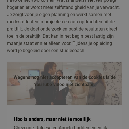
havo of het vwo komen. Wat is anders? Het tempo ligt
hoger en er wordt meer zelfstandigheid van je verwacht.
Je zorgt voor je eigen planning en werkt samen met
medestudenten in projecten en aan opdrachten uit de
praktijk. Je doet onderzoek en past de resultaten direct
toe in de praktijk. Dat kan in het begin best lastig zijn
maar je staat er niet alleen voor. Tijdens je opleiding
word je begeleid door een studiecoach.
Wegens nog niet accepteren van de cookies is de
YouTube video niet zichtbaar.
afspelen
Hbo is anders, maar niet te moeilijk
Cheyenne, Jaleesa en Angela hadden eigenlijk