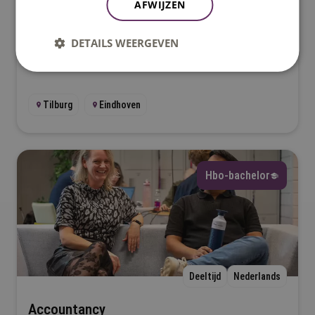
AFWIJZEN
Verdiep je in cybersecurity met onze 18-weekse
cursus voor professionals. Leer OSINT, ethisch
DETAILS WEERGEVEN
hacken en digitale weerbaarheid. Start in 2026 in
Tilburg.
Tilburg
Eindhoven
Hbo-bachelor
Deeltijd
Nederlands
Accountancy