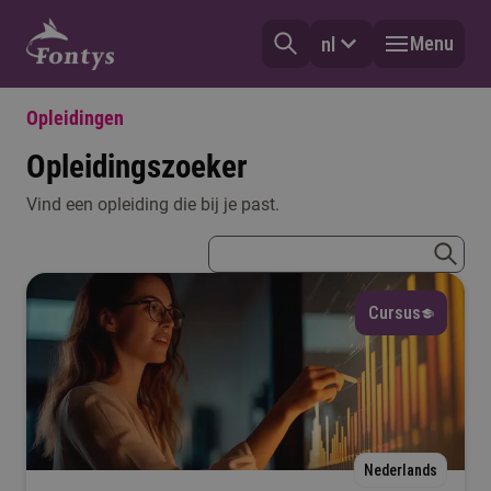
Menu
nl
Opleidingen
Opleidingszoeker
Vind een opleiding die bij je past.
Vorm
zoekterm
Selecteer
zoeke
Cursus
Type
Selecteer
Mijn vooropleiding
Nederlands
Selecteer