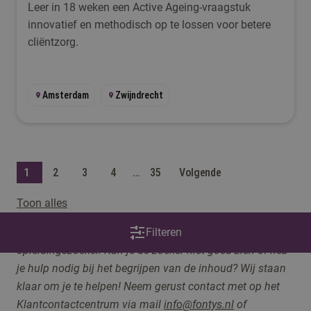
Leer in 18 weken een Active Ageing-vraagstuk
innovatief en methodisch op te lossen voor betere
cliëntzorg.
Amsterdam
Zwijndrecht
1
2
3
4
…
35
Volgende
Toon alles
Op deze pagina maken we gebruik van een
Filteren
opleidingszoeker. Kan je de zoeker niet goed zien of heb
je hulp nodig bij het begrijpen van de inhoud? Wij staan
klaar om je te helpen! Neem gerust contact me
t op het
Klantcontactcentrum via
mail
info@fontys.nl
of