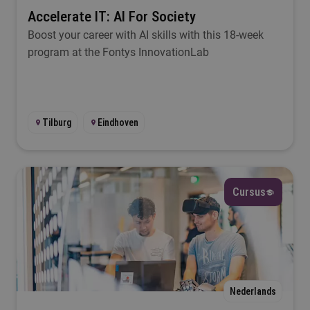
Duur
Accelerate IT: AI For Society
Boost your career with AI skills with this 18-week
Selecteer
program at the Fontys InnovationLab
Filteren
Tilburg
Eindhoven
Cursus
Nederlands