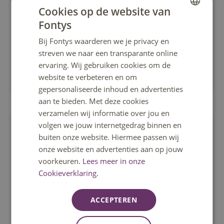
Accelerate IT: Digital Marketing
Cookies op de website van
Versterk je online marketingvaardigheden in 18
Fontys
weken. Leer over SEO, contentstrategie en AI-tools
DUTCH
en pas deze meteen in de praktijk toe.
Bij Fontys waarderen we je privacy en
ENGLISH
streven we naar een transparante online
ervaring. Wij gebruiken cookies om de
website te verbeteren en om
Tilburg
gepersonaliseerde inhoud en advertenties
aan te bieden. Met deze cookies
verzamelen wij informatie over jou en
volgen we jouw internetgedrag binnen en
Cursus
buiten onze website. Hiermee passen wij
onze website en advertenties aan op jouw
voorkeuren.
Lees meer in onze
Cookieverklaring.
Nederlands
ACCEPTEREN
Accelerate-IT: Cyberweerbaarheid