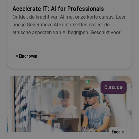
Accelerate IT: AI for Professionals
Ik wil iets met...
Ontdek de kracht van AI met onze korte cursus. Leer
hoe je Generatieve AI kunt inzetten en leer de
Selecteer
ethische aspecten van AI begrijpen. Geschikt voor
omscholing en bijscholing, zonder vereiste IT-
Taal
ervaring. Start in september of februari.
Eindhoven
Selecteer
Lesplaats
Cursus
Selecteer
Startmoment
Selecteer
Engels