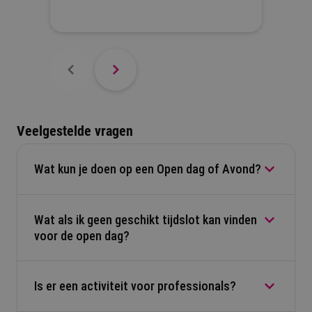
Veelgestelde vragen
Wat kun je doen op een Open dag of Avond?
Wat als ik geen geschikt tijdslot kan vinden
Onze Open dag is speciaal voor toekomstige
voor de open dag?
voltijdstudenten, en onze Open avond is er voor
deeltijdstudenten en werkende professionals.
Is er een activiteit voor professionals?
Let op: de programma's verschillen!
Maak je geen zorgen! We begrijpen dat het soms
lastig is om de tijdsloten perfect op elkaar aan te