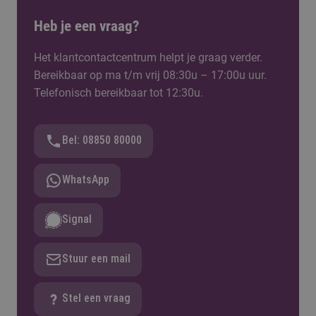
makkelijke manier kennis met verschillende
vakgebieden, zoals bijvoorbeeld ICT, techniek of
Heb je een vraag?
onderwijs. Je krijgt een helder overzicht van de
opleidingen en kunt daarna direct de open dag
Het klantcontactcentrum helpt je graag verder.
bezoeken voor meer opleiding­specifieke
Bereikbaar op ma t/m vrij 08:30u – 17:00u uur.
informatie.
Telefonisch bereikbaar tot 12:30u.
Bel: 08850 80000
WhatsApp
Signal
Stuur een mail
Stel een vraag