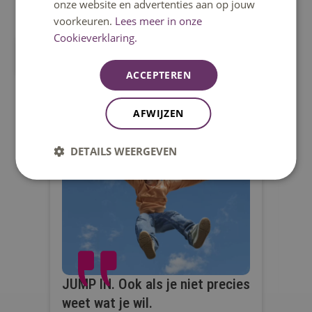
onze website en advertenties aan op jouw
volledige overzicht en laat je inspireren.
voorkeuren.
Lees meer in onze
Cookieverklaring.
Bekijk alle opleidingen
ACCEPTEREN
AFWIJZEN
DETAILS WEERGEVEN
JUMP IN. Ook als je niet precies
JU
weet wat je wil.
gro