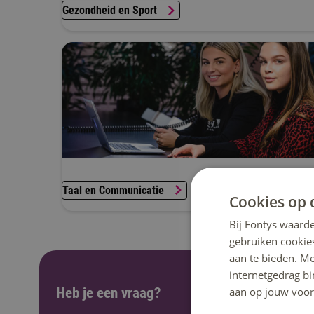
Gezondheid en Sport
Taal en Communicatie
Cookies op 
Bij Fontys waarde
gebruiken cookie
aan te bieden. M
internetgedrag b
Heb je een vraag?
aan op jouw voor