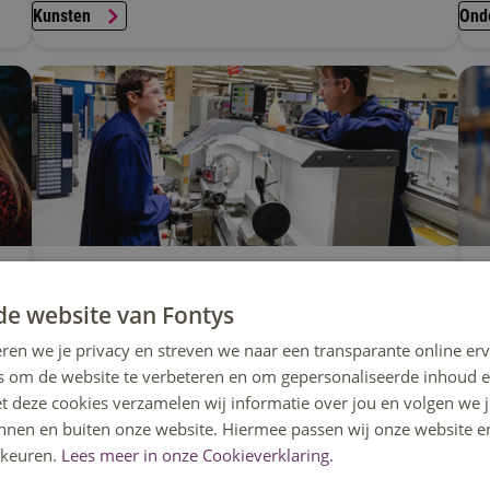
Kunsten
Ond
Techniek en Natuur
Logi
de website van Fontys
ren we je privacy en streven we naar een transparante online erv
s om de website te verbeteren en om gepersonaliseerde inhoud e
et deze cookies verzamelen wij informatie over jou en volgen we
innen en buiten onze website. Hiermee passen wij onze website e
keuren.
Lees meer in onze Cookieverklaring.