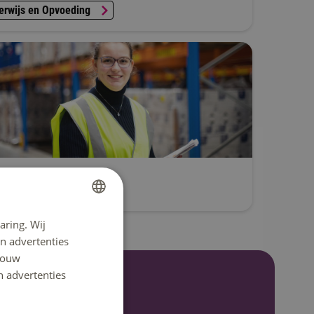
erwijs en Opvoeding
stiek
aring. Wij
DUTCH
n advertenties
ENGLISH
 jouw
n advertenties