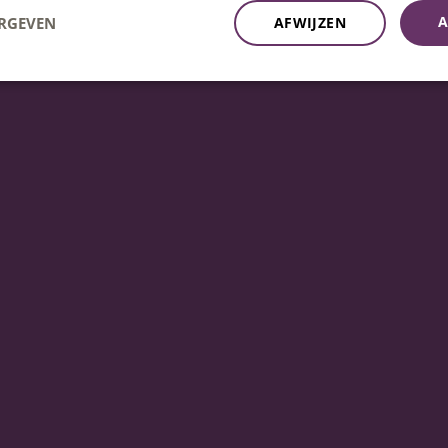
kbaar op ma t/m vrij 08:30u – 17:00u uur.
A
ERGEVEN
AFWIJZEN