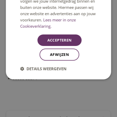
volgen we jouw internetgedrag binnen en
Leading lector
CoE Supply chains for society
buiten onze website. Hiermee passen wij
onze website en advertenties aan op jouw
voorkeuren.
Lees meer in onze
Cookieverklaring.
ACCEPTEREN
Dr. V.H.G. (Victor) Verboeket
Lector Supply chain innovation, leading lector
AFWIJZEN
CoE Supply chains for Society
DETAILS WEERGEVEN
v.verboeket@fontys.nl
08850 83074