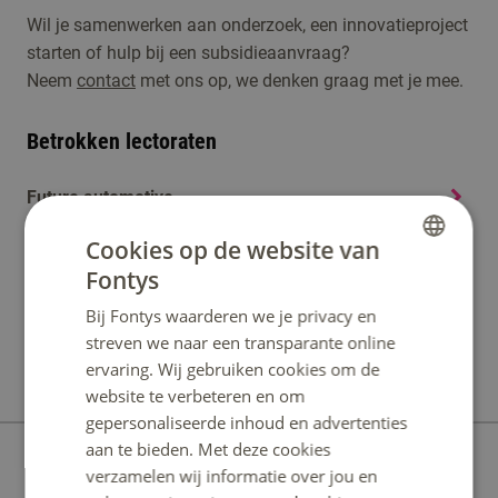
Wil je samenwerken aan onderzoek, een innovatieproject
starten of hulp bij een subsidieaanvraag?
Neem
contact
met ons op, we denken graag met je mee.
Betrokken lectoraten
Future automotive
Cookies op de website van
Industrial engineering & entrepreneurship
Fontys
DUTCH
Operational excellence
Bij Fontys waarderen we je privacy en
ENGLISH
streven we naar een transparante online
Supply chain innovation
ervaring. Wij gebruiken cookies om de
website te verbeteren en om
gepersonaliseerde inhoud en advertenties
aan te bieden. Met deze cookies
Contact
verzamelen wij informatie over jou en