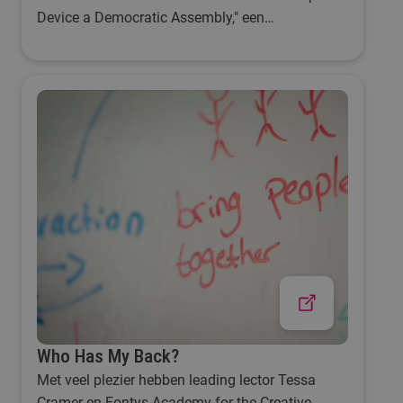
Device a Democratic Assembly," een
experimentele voorstelling waarbij we onze eigen
democratische vergadering creëren, waarin we
aan de hand van een script van maker Danae
Theodoridou onze opvattingen over democratie
en sociaal samenleven delen.
Who Has My Back?
Met veel plezier hebben leading lector Tessa
Cramer en Fontys Academy for the Creative