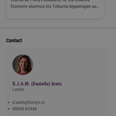
Economy alumnus Iris Tolkamp bijgedragen aan
deze inspirerende documentaire 'Mag ik jou iets
vragen?' samen met Kees Klomp en 14 andere
hogescholen. Bekijk hieronder het gedeelte van
Fontys.
Contact
D.J.A.M. (Danielle) Arets
Lector
d.arets@fontys.nl
08850 82448