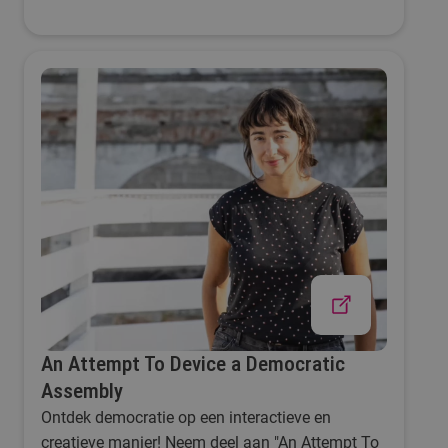
het bestaande te denken. Dat doen we vanuit de
overtuiging dat het anders kan – en dat vergt
moed. Met die stip op de horizon bouwen we
momenteel aan een netwerk van collega's en
partners die elk op hun eigen manier moed aan
het verzamelen zijn. De eerste stap daarin is de
training Fundamentals voor Verandering.
An Attempt To Device a Democratic
Assembly
Ontdek democratie op een interactieve en
creatieve manier! Neem deel aan "An Attempt To