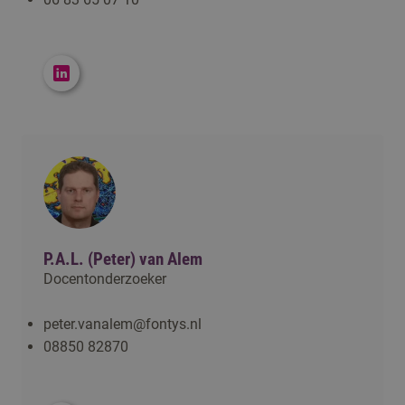
P.A.L. (Peter) van Alem
Docentonderzoeker
peter.vanalem@fontys.nl
08850 82870