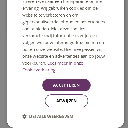
streven we naar een transparante online
Verbinding met onderwijs
ervaring. Wij gebruiken cookies om de
website te verbeteren en om
De basis van onze werkwijze is de driehoek student,
gepersonaliseerde inhoud en advertenties
onderzoeker, werkveld. Dat werkt en daar zijn we trots
aan te bieden. Met deze cookies
op. Hier enkele titels van projecten en afstudeerprojecten
verzamelen wij informatie over jou en
waar onderwijs en onderzoek in volle sterkte
volgen we jouw internetgedrag binnen en
samenkwamen. In het Semester-7*-project Modeling &
buiten onze website. Hiermee passen wij
Simulation a Kart Setup hebben we zelfs resultaten
onze website en advertenties aan op jouw
toegevoegd aan ons onderwijsmateriaal.
voorkeuren.
Lees meer in onze
Cookieverklaring.
Afstudeerscripties
ACCEPTEREN
Research in second applications for used EV
batteries
AFWIJZEN
Creating a High Level Control system using ROS2 for
the Amnis Automated Test Vehicle
DETAILS WEERGEVEN
Het volledige ontwerpproces van een Low Level