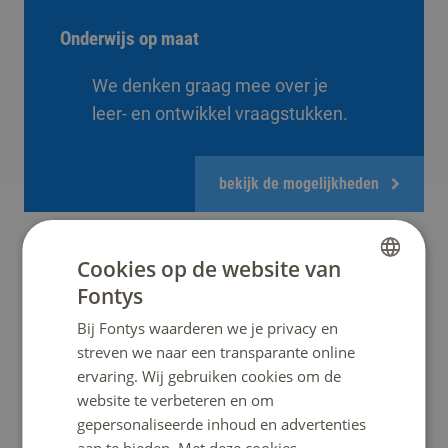
Onderwijs op maat
We denken graag mee over je
leer- en ontwikkel vraagstukken.
bekijk de mogelijkheden
SLIM-subsidie
Cookies op de website van
Fontys
Wil je investeren in de kennis, groei en ontwikkeling van
DUTCH
je personeel
Bij Fontys waarderen we je privacy en
ENGLISH
in het mkb? Of wil je personeel in een maatschappelijk
streven we naar een transparante online
cruciale sector, zoals
ervaring. Wij gebruiken cookies om de
zorg, kinderopvang of techniek een opleiding geven?
website te verbeteren en om
Hiervoor kun je
gepersonaliseerde inhoud en advertenties
SLIM-subsidie aanvragen.
aan te bieden. Met deze cookies