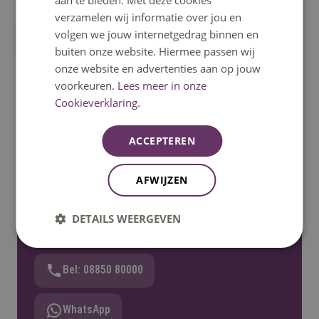
verzamelen wij informatie over jou en
volgen we jouw internetgedrag binnen en
Meer over de SLIM-subsidie
buiten onze website. Hiermee passen wij
onze website en advertenties aan op jouw
voorkeuren.
Lees meer in onze
Cookieverklaring.
ACCEPTEREN
Heb je een vraag?
AFWIJZEN
Het klantcontactcentrum helpt je graag verder.
Bereikbaar op ma t/m vrij 08:30u – 17:00u uur.
DETAILS WEERGEVEN
Telefonisch bereikbaar tot 12:30u.
Bel: 08850 80000
WhatsApp