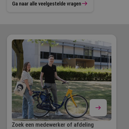
Start je op 1 september? Eerste incasso: ±25
Ga naar alle veelgestelde vragen
We werken niet met een reservelijst.
september.
Start je ná 1 september? Eerste incasso: 25
september óf de 25e van de volgende maand
(afhankelijk van de verwerking na je
inschrijving).
Zie ook: Collegegeld (fontys.nl/collegegeld)
Zoek een medewerker of afdeling