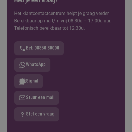
Heb je een vraag?
contact op met de stagecoördinator.
planning en samenwerking.
Gaat het om een onderzoeksopdracht? Neem
Het klantcontactcentrum helpt je graag verder.
dan contact op met
het lectoraat
dat bij jouw
Bereikbaar op ma t/m vrij 08:30u – 17:00u uur.
thema past.
Telefonisch bereikbaar tot 12:30u.
Bel: 08850 80000
WhatsApp
Signal
Stuur een mail
Stel een vraag