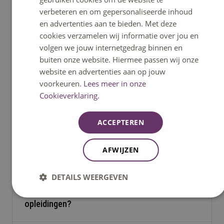
Ayman
verbeteren en om gepersonaliseerde inhoud
Student Bedrijfskunde
en advertenties aan te bieden. Met deze
cookies verzamelen wij informatie over jou en
volgen we jouw internetgedrag binnen en
buiten onze website. Hiermee passen wij onze
website en advertenties aan op jouw
voorkeuren.
Lees meer in onze
Cookieverklaring.
Veelgestelde vragen
ACCEPTEREN
Moet ik goed zijn in wiskunde om iets met
AFWIJZEN
economie te kunnen studeren?
DETAILS WEERGEVEN
Wat als ik twijfel tussen twee of meerdere
Ja, het is bij veel opleidingen handig als je goed
opleidingen?
bent in wiskunde. Bij de meeste opleidingen ben
je wel bezig met cijfers, bijvoorbeeld tijdens