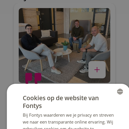
We moesten er als projectmanagers
voor zorgen dat DHL Supply Chain
Cookies op de website van
vanaf een bepaalde datum ‘live’ kon
Fontys
DUTCH
gaan in het bedienen van een nieuwe
Bij Fontys waarderen we je privacy en streven
ENGLISH
klant.
we naar een transparante online ervaring. Wij
gebruiken cookies om de website te