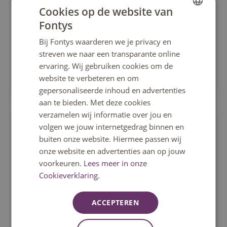
Accelerate IT: Digital Marketing
Cookies op de website van
Versterk je online marketingvaardigheden in 18
Fontys
weken. Leer over SEO, contentstrategie en AI-tools
DUTCH
en pas deze meteen in de praktijk toe.
Bij Fontys waarderen we je privacy en
ENGLISH
streven we naar een transparante online
ervaring. Wij gebruiken cookies om de
website te verbeteren en om
Tilburg
gepersonaliseerde inhoud en advertenties
aan te bieden. Met deze cookies
verzamelen wij informatie over jou en
volgen we jouw internetgedrag binnen en
Cursus
buiten onze website. Hiermee passen wij
onze website en advertenties aan op jouw
voorkeuren.
Lees meer in onze
Cookieverklaring.
Nederlands
ACCEPTEREN
Accelerate-IT: Cyberweerbaarheid