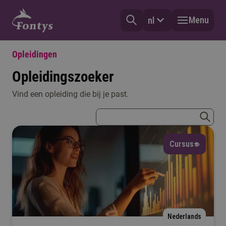
Menu
nl
Opleidingen
Opleidingszoeker
Vind een opleiding die bij je past.
Vorm
zoekterm
Selecteer
zoeke
Cursus
Type
Selecteer
Mijn vooropleiding
Nederlands
Selecteer