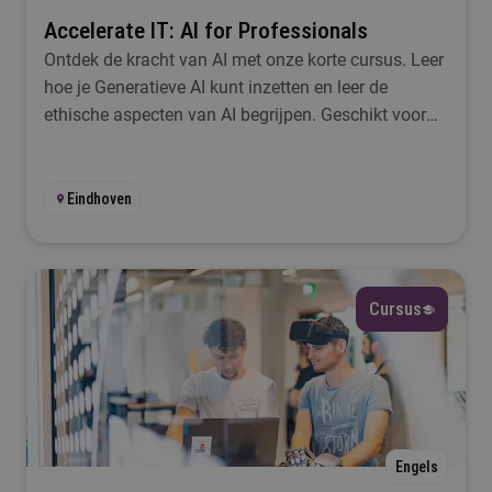
Accelerate IT: AI for Professionals
Ik wil iets met...
Ontdek de kracht van AI met onze korte cursus. Leer
hoe je Generatieve AI kunt inzetten en leer de
Selecteer
ethische aspecten van AI begrijpen. Geschikt voor
omscholing en bijscholing, zonder vereiste IT-
Taal
ervaring. Start in september of februari.
Eindhoven
Selecteer
Lesplaats
Cursus
Selecteer
Startmoment
Selecteer
Engels