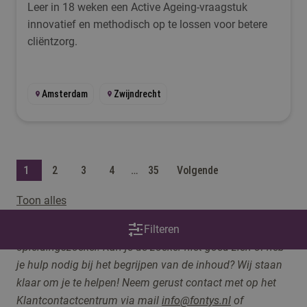
Leer in 18 weken een Active Ageing-vraagstuk
innovatief en methodisch op te lossen voor betere
cliëntzorg.
Amsterdam
Zwijndrecht
1
2
3
4
…
35
Volgende
Toon alles
Op deze pagina maken we gebruik van een
Filteren
opleidingszoeker. Kan je de zoeker niet goed zien of heb
je hulp nodig bij het begrijpen van de inhoud? Wij staan
klaar om je te helpen! Neem gerust contact me
t op het
Klantcontactcentrum via
mail
info@fontys.nl
of