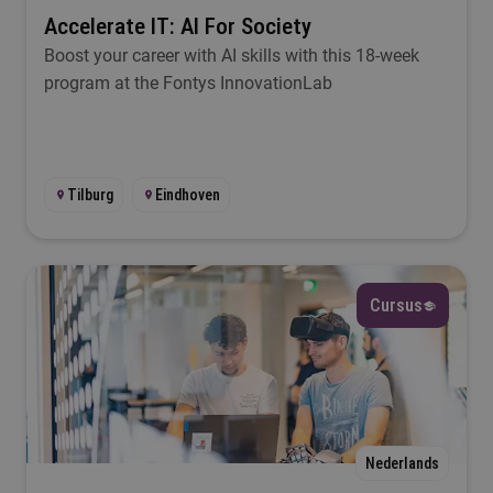
Duur
Accelerate IT: AI For Society
Boost your career with AI skills with this 18-week
Selecteer
program at the Fontys InnovationLab
Filteren
Tilburg
Eindhoven
Cursus
Nederlands