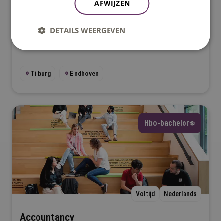
AFWIJZEN
Verdiep je in cybersecurity met onze 18-weekse
cursus voor professionals. Leer OSINT, ethisch
DETAILS WEERGEVEN
hacken en digitale weerbaarheid. Start in 2026 in
Tilburg.
Tilburg
Eindhoven
Hbo-bachelor
Voltijd
Nederlands
Accountancy