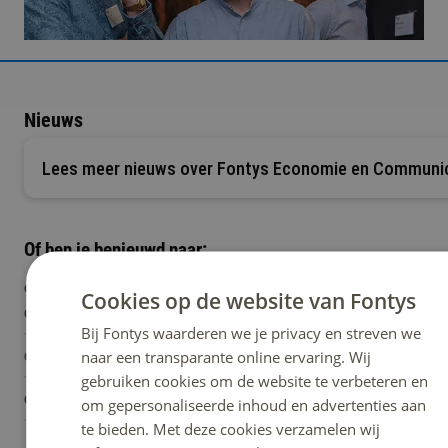
Nieuws
Lees meer nieuws over Fontys Economie en Communi
Of ben je benieuwd naar:
ons volledige onderwijsaanbod van voltijd- en
Cookies op de website van Fontys
deeltijd opleidingen, cursussen en trainingen
Bij Fontys waarderen we je privacy en streven we
DUTC
de alumniverenigingen van onze opleidingen
naar een transparante online ervaring. Wij
ENGLI
gebruiken cookies om de website te verbeteren en
de publicatieverslagen van de accreditaties
om gepersonaliseerde inhoud en advertenties aan
te bieden. Met deze cookies verzamelen wij