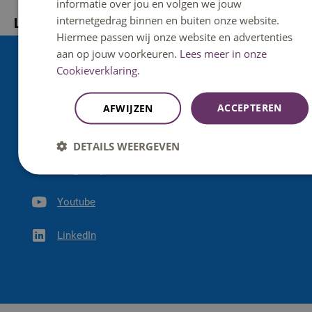
informatie over jou en volgen we jouw
internetgedrag binnen en buiten onze website.
Locatie en contact
Hiermee passen wij onze website en advertenties
aan op jouw voorkeuren.
Lees meer in onze
Campus Rachelsmolen, gebouw R3/R4
Cookieverklaring.
Rachelsmolen 1, 5612 MA, Eindhoven
ACCEPTEREN
AFWIJZEN
0885085000
DETAILS WEERGEVEN
fec@fontys.nl
Youtube
LinkedIn