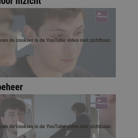
oor inzicht
an de cookies is de YouTube video niet zichtbaar.
afspelen
beheer
an de cookies is de YouTube video niet zichtbaar.