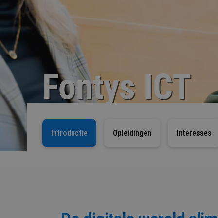
Fontys ICT
Introductie
Opleidingen
Interesses