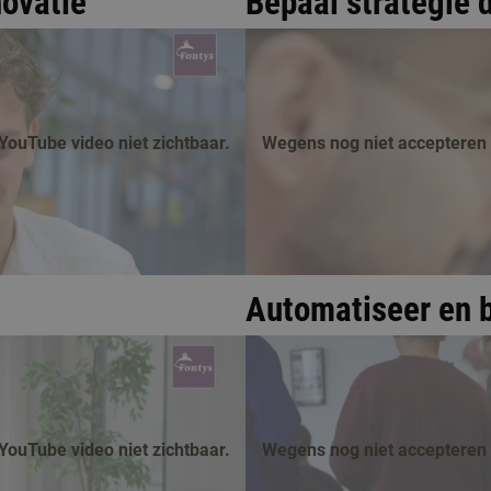
novatie
Bepaal strategie d
YouTube video niet zichtbaar.
Wegens nog niet accepteren v
Automatiseer en 
YouTube video niet zichtbaar.
Wegens nog niet accepteren v