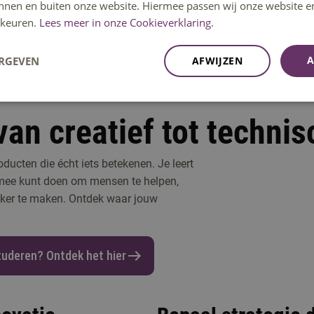
innen en buiten onze website. Hiermee passen wij onze website e
keuren.
Lees meer in onze Cookieverklaring.
A
ERGEVEN
AFWIJZEN
an creatief tot technis
ducten die écht iets betekenen. Je leert
ermee kunt doen om mensen te helpen,
jker te maken. Ontdek waar jouw
tuderen? Ontdek het hier