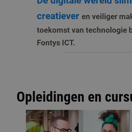
De digitale wereld sli
creatiever
en veiliger ma
toekomst van technologie b
Fontys ICT.
Opleidingen en cur