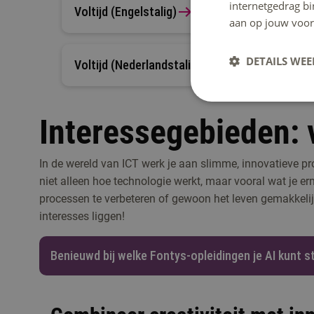
internetgedrag b
Voltijd (Engelstalig)
aan op jouw voor
DETAILS WE
Voltijd (Nederlandstalig)
Interessegebieden: v
In de wereld van ICT werk je aan slimme, innovatieve pro
niet alleen hoe technologie werkt, maar vooral wat je 
processen te verbeteren of gewoon het leven gemakkeli
interesses liggen!
Benieuwd bij welke Fontys-opleidingen je AI kunt s