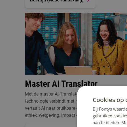
Master AI Translator
Met de master AI-Translator word jij dé schakel die
Cookies op 
technologie verbindt met maatschappelijke waarde.
vertaalt AI naar bruikbare oplossingen met oog voo
Bij Fontys waarde
ethiek, wetgeving, impact en draagvlak.
gebruiken cookie
aan te bieden. M