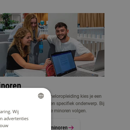
noren
et derde jaar van een bacheloropleiding kies je een
r om je te verdiepen in een specifiek onderwerp. Bij
ys ICT kun je de volgende minoren volgen.
aring. Wij
DUTCH
n advertenties
ENGLISH
 jouw
ekijk de diverse Fontys minoren