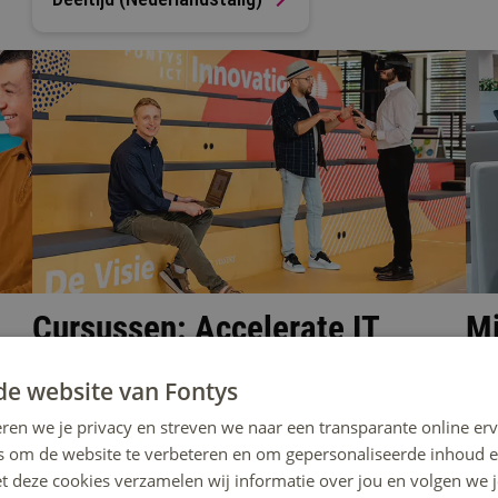
Cursussen: Accelerate IT
Mi
Geef je loopbaan een boost! Blijf up-to-date en leer
In h
de website van Fontys
 Jij
samen met professionals, of je nu schoolverlater,
mino
r
werkzoekende of ervaren professional bent.
Font
ren we je privacy en streven we naar een transparante online erv
s om de website te verbeteren en om gepersonaliseerde inhoud e
et deze cookies verzamelen wij informatie over jou en volgen we
Bekijk het volledige cursusaanbod
B