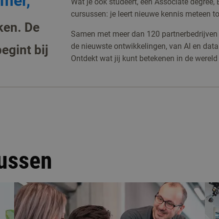
mmer,
Wat je ook studeert, een Associate degree,
cursussen: je leert nieuwe kennis meteen t
ken. De
Samen met meer dan 120 partnerbedrijven z
de nieuwste ontwikkelingen, van AI en data 
egint bij
Ontdekt wat jij kunt betekenen in de werel
sussen