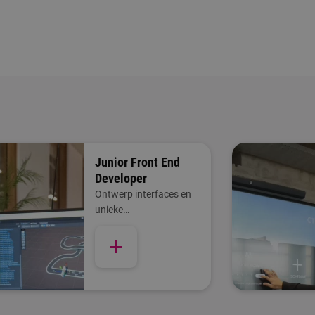
Junior Front End
Developer
Ontwerp interfaces en
unieke
gebruikerservaringen
met AI en slimme tools.