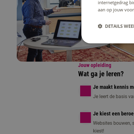
internetgedrag b
aan op jouw voor
DETAILS WE
Jouw opleiding
Wat ga je leren?
Je maakt kennis m
Je leert de basis v
Je kiest een beroep
Websites bouwen, so
kiest!