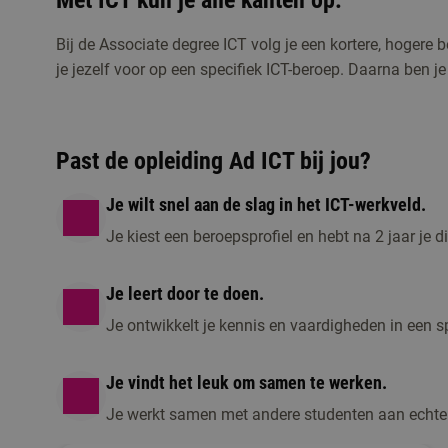
Met ICT kun je alle kanten op.
Bij de Associate degree ICT volg je een kortere, hogere b
je jezelf voor op een specifiek ICT-beroep. Daarna ben je
Studiekeuzeactiviteiten
Kennismaken met Ad ICT
Past de opleiding Ad ICT bij jou?
Meld je aan voor de open dag, een online voorl
Je wilt snel aan de slag in het ICT-werkveld.
kennis te maken met de opleiding.
Je kiest een beroepsprofiel en hebt na 2 jaar je 
Je leert door te doen.
Je ontwikkelt je kennis en vaardigheden in een sp
Je vindt het leuk om samen te werken.
Je werkt samen met andere studenten aan echte 