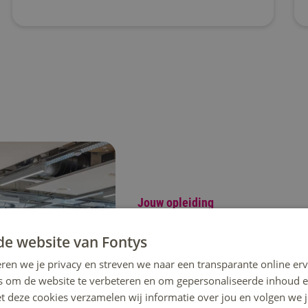
Jouw opleiding
Kies het beroepsprofiel da
de website van Fontys
Tijdens de opleiding werk je dageli
ren we je privacy en streven we naar een transparante online erv
onze locaties en labs. Kies een bero
s om de website te verbeteren en om gepersonaliseerde inhoud e
en pas het toe in echte projecten.
et deze cookies verzamelen wij informatie over jou en volgen we
zoals slimme systemen, racerobots