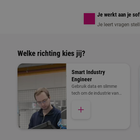
Je werkt aan je soft
Je leert vragen ste
Welke richting kies jij?
Smart Industry
Engineer
Gebruik data en slimme
tech om de industrie van
morgen te verbeteren. Deze
richting binnen Ad ICT is
ontwikkeld door Summa en
Fontys als onderdeel van
de Digital Industry Boost.