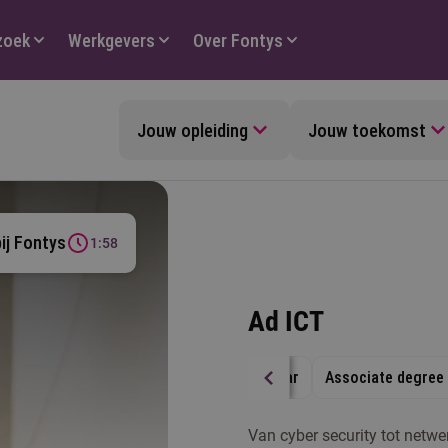
zoek
Werkgevers
Over Fontys
Jouw opleiding
Jouw toekomst
bij Fontys
1:58
Ad ICT
2 jaar
Associate degree
Van cyber security tot netwe