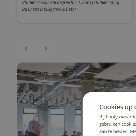
Student Associate degree ICT Tilburg (studierichting
Business Intelligence & Data)
Cookies op 
Bij Fontys waarde
gebruiken cookie
aan te bieden. M