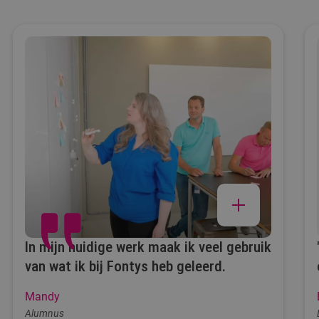
In mijn huidige werk maak ik veel gebruik
van wat ik bij Fontys heb geleerd.
Mandy
Alumnus