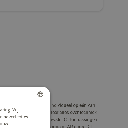
t bij jou past
jks met je projectgroep of individueel op één van
aring. Wij
DUTCH
ep waarin je wilt groeien, leer alles over techniek
n advertenties
ENGLISH
 Samen bouw je aan de nieuwste ICT-toepassingen
 jouw
, zorgtoepassingen, webshops of AR-apps. Dit