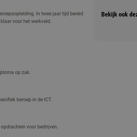
Bekijk ook de
eroepsopleiding. In twee jaar tijd bereid
 klaar voor het werkveld.
ichting of één van de andere activiteiten om
diploma op zak.
ecifiek beroep in de ICT.
opdrachten voor bedrijven.