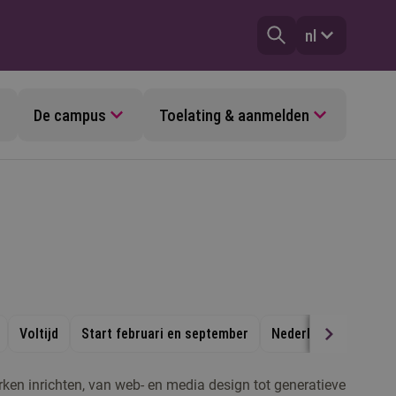
nl
De campus
Toelating & aanmelden
Voltijd
Start februari en september
Nederlands
Eindh
rken inrichten, van web- en media design tot generatieve