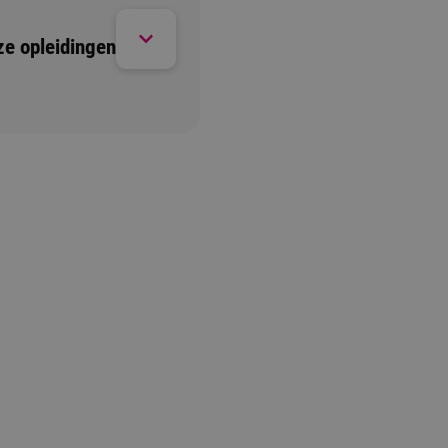
ze opleidingen
Open dag/ avond
1 moment beschikbaar