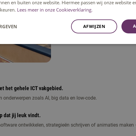
innen en buiten onze website. Hiermee passen wij onze website e
alles doe je voor echte bedrijven.
keuren.
Lees meer in onze Cookieverklaring.
Meer over deze opleiding
A
ERGEVEN
AFWIJZEN
et het gehele ICT vakgebied.
an onderwerpen zoals AI, big data en low-code.
 dat jij leuk vindt.
ftware ontwikkelen, strategieën schrijven of animaties maken –