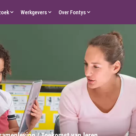
zoek
Werkgevers
Over Fontys
 samenleving / Toekomst van leren