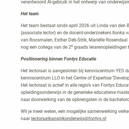
verantwoord AI-gebruik in het ontwerp van onderwijs
Het team
Het team bestaat sinds april 2026 uit Linda van den 
(associate lector) en de docent-onderzoekers Ilonka 
van Roosmalen, Esther Deb-Strik, Mariëlle Rosendaa
e
nog een collega van de 2
graads lerarenopleidingen 
Positionering binnen Fontys Educatie
Het lectoraat is aangesloten bij kenniscentrum YES
kenniscentrum LLO in het Centre of Expertise ‘Develo
Het lectoraat is actief in alle regio’s van Fontys Educ
opleidingsonderwijs in de generieke educatieve mast
naar doorwerking van de opbrengsten in de bacheloro
Wil je meer weten, een mogelijke samenwerking verk
naar
lectoraatkansrijkonderwijs@fontys.nl