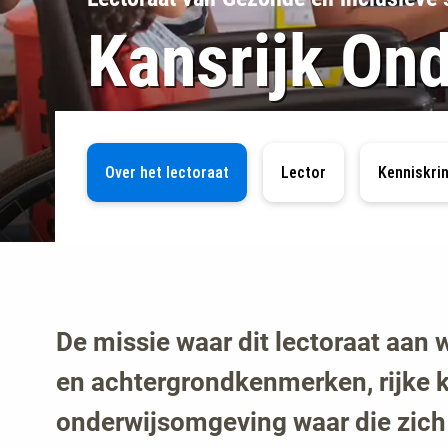
Kansrijk Ond
Over het lectoraat
Lector
Kenniskri
De missie waar dit lectoraat aan w
en achtergrondkenmerken, rijke k
onderwijsomgeving waar die zich