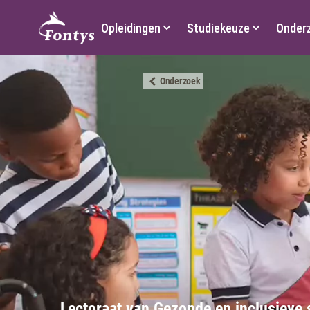
Hoofdmenu
Opleidingen
Studiekeuze
Onder
Onderzoek
Lectoraat van Gezonde en inclusieve