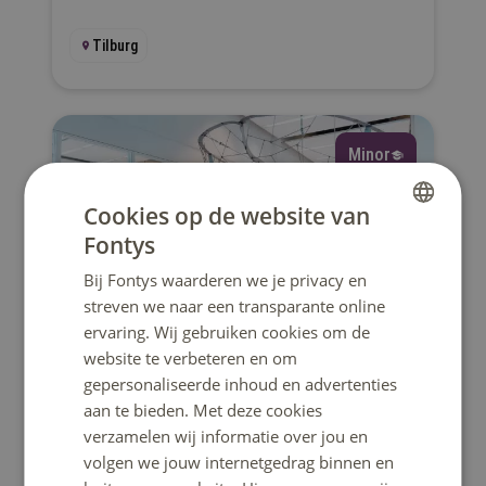
Tilburg
Minor
Cookies op de website van
Fontys
DUTCH
Bij Fontys waarderen we je privacy en
ENGLISH
streven we naar een transparante online
Engels
ervaring. Wij gebruiken cookies om de
Be Creative
website te verbeteren en om
gepersonaliseerde inhoud en advertenties
A project-based, technology-oriented minor
aan te bieden. Met deze cookies
that offers a unique blend of unforgettable
verzamelen wij informatie over jou en
experiences, technical challenges and
volgen we jouw internetgedrag binnen en
creative design methods. You'll design an