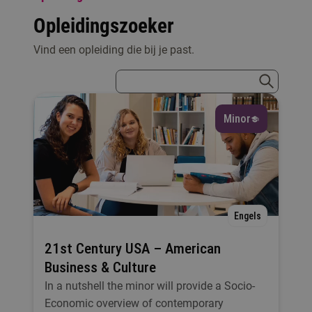
Opleidingszoeker
Vind een opleiding die bij je past.
Ik wil iets met...
zoekterm
Selecteer
zoeken
Minor
Vorm
Selecteer
Taal
Engels
Selecteer
21st Century USA – American
Business & Culture
Lesplaats
In a nutshell the minor will provide a Socio-
Selecteer
Economic overview of contemporary