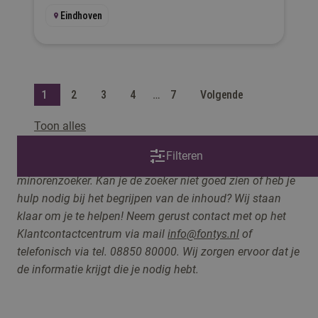
vraagstukken.
Eindhoven
1
2
3
4
…
7
Volgende
Toon alles
Filteren
Op deze pagina maken we gebruik van de
minorenzoeker. Kan je de zoeker niet goed zien of heb je
hulp nodig bij het begrijpen van de inhoud? Wij staan
klaar om je te helpen! Neem gerust contact met op he
t
Klantcontactcentrum v
ia mail
info@fontys.nl
of
telefonisch via tel. 08850 80000. Wij zorgen ervoor dat je
de informatie krijgt die je nodig hebt.