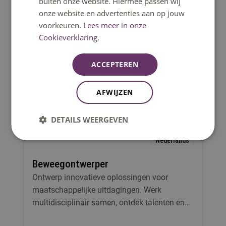
buiten onze website. Hiermee passen wij
innovative product or prototype.
onze website en advertenties aan op jouw
Eindhoven
voorkeuren.
Lees meer in onze
Cookieverklaring.
ACCEPTEREN
Minor
AFWIJZEN
DETAILS WEERGEVEN
Nederlands
Beweegontwerper
Ontwerp innovatieve oplossingen voor
maatschappelijke uitdagingen. Werk
multidisciplinair samen, ontdek talenten en
maak echte impact!