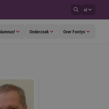
nl
alumnus!
Onderzoek
Over Fontys