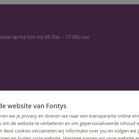
kbaar op ma t/m vrij 08:30u – 17:00u uur.
de website van Fontys
ren we je privacy en streven we naar een transparante online erv
s om de website te verbeteren en om gepersonaliseerde inhoud e
et deze cookies verzamelen wij informatie over jou en volgen we
innen en buiten onze website. Hiermee passen wij onze website e