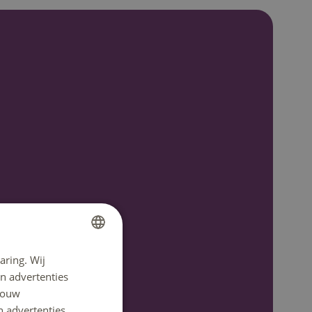
aring. Wij
DUTCH
n advertenties
ENGLISH
 jouw
n advertenties