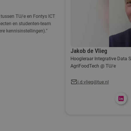
n tussen TU/e en Fontys ICT
ojecten en studenten-team
e kennisinstellingen)."
Jakob de Vlieg
Hoogleraar Integrative Data 
AgriFoodTech @ TU/e
j.d.vlieg@tue.nl