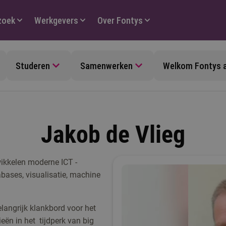
zoek
Werkgevers
Over Fontys
Studeren
Samenwerken
Welkom Fontys 
Jakob de Vlieg
wikkelen moderne ICT -
abases, visualisatie, machine
langrijk klankbord voor het
eën in het tijdperk van big