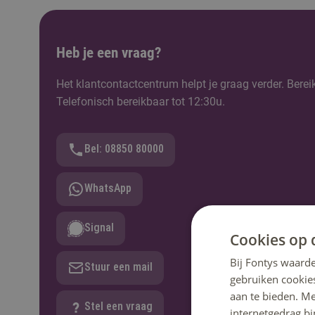
Heb je een vraag?
Het klantcontactcentrum helpt je graag verder. Berei
Telefonisch bereikbaar tot 12:30u.
Bel: 08850 80000
WhatsApp
Signal
Cookies op 
Bij Fontys waarde
Stuur een mail
gebruiken cookie
aan te bieden. M
Stel een vraag
internetgedrag b