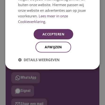
buiten onze website. Hiermee passen wij
onze website en advertenties aan op jouw
voorkeuren.
Lees meer in onze
Cookieverklaring.
Heb je een vraag?
ACCEPTEREN
Het klantcontactcentrum helpt je graag verder.
Bereikbaar op ma t/m vrij 08:30u – 17:00u uur.
AFWIJZEN
Telefonisch bereikbaar tot 12:30u.
DETAILS WEERGEVEN
Bel: 08850 80000
WhatsApp
Signal
Stuur een mail