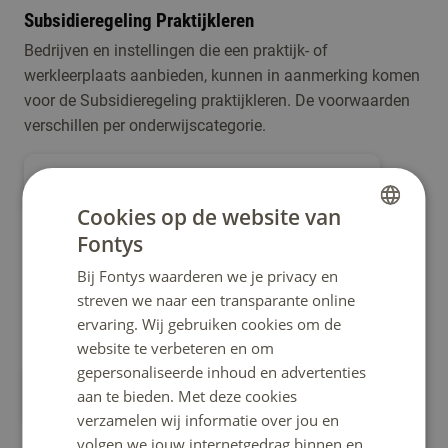
Subsidieregeling Praktijkleren
Bedrijven en instellingen die een praktijk- of
werkleerplaats aanbieden, kunnen in aanmerking komen
voor de Subsidieregeling praktijkleren. De voorwaarden
verschillen per onderwijscategorie.
meer over subsidieregeling praktijkleren
Cookies op de website van
Fontys
DUTCH
Regelingen voor werknemers
Bij Fontys waarderen we je privacy en
ENGLISH
Er zijn ook stimuleringsregelingen voor scholing en
streven we naar een transparante online
ontwikkeling die werknemers zelf kunnen aanvragen.
ervaring. Wij gebruiken cookies om de
Bijvoorbeeld de Lerarenbeurs en Levenlanglerenkrediet.
website te verbeteren en om
gepersonaliseerde inhoud en advertenties
meer subsidieregelingen
aan te bieden. Met deze cookies
verzamelen wij informatie over jou en
volgen we jouw internetgedrag binnen en