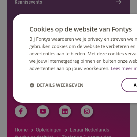
Kennisevents
Onderzoek en lectoraat
Cookies op de website van Fontys
Bij Fontys waarderen we je privacy en streven we n
Nieuws en pers
gebruiken cookies om de website te verbeteren en
advertenties aan te bieden. Met deze cookies verza
Regelingen, statuten en reglementen
we jouw internetgedrag binnen en buiten onze web
advertenties aan op jouw voorkeuren.
Lees meer in
DETAILS WEERGEVEN
A
Volg ons op social media
Home
Opleidingen
Leraar Nederlands