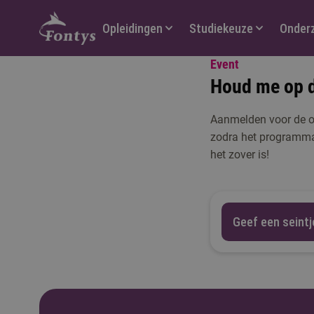
Hoofdmenu
Opleidingen
Studiekeuze
Onder
Event
Houd me op d
Aanmelden voor de onl
zodra het programma 
het zover is!
Geef een seintj