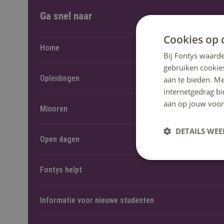
Ga snel naar
Cookies op 
Home
Bij Fontys waarde
gebruiken cookie
Opleidingen
aan te bieden. M
internetgedrag b
aan op jouw voor
Minoren
DETAILS WE
Open dagen
Fontys helpt
Informatie voor nieuwe studenten