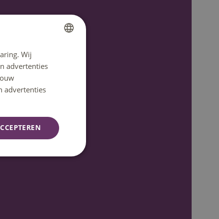
aring. Wij
DUTCH
n advertenties
ENGLISH
 jouw
n advertenties
CCEPTEREN