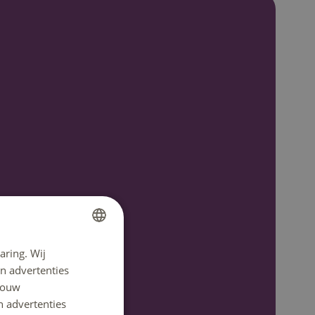
aring. Wij
DUTCH
n advertenties
ENGLISH
 jouw
n advertenties