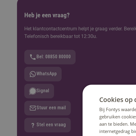
Heb je een vraag?
Het klantcontactcentrum helpt je graag verder. Berei
Telefonisch bereikbaar tot 12:30u.
Bel: 08850 80000
WhatsApp
Signal
Cookies op 
Stuur een mail
Bij Fontys waarde
gebruiken cookie
aan te bieden. M
Stel een vraag
internetgedrag b