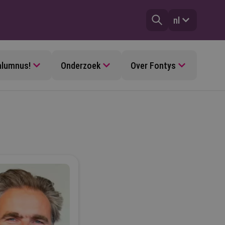
nl
alumnus!
Onderzoek
Over Fontys