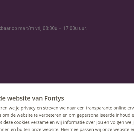
kbaar op ma t/m vrij 08:30u – 17:00u uur.
de website van Fontys
ren we je privacy en streven we naar een transparante online erv
s om de website te verbeteren en om gepersonaliseerde inhoud e
et deze cookies verzamelen wij informatie over jou en volgen we
innen en buiten onze website. Hiermee passen wij onze website e