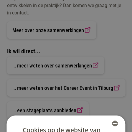
ontwikkelen in de praktijk? Dan komen we graag met je
in contact.
Meer over onze samenwerkingen
Ik wil direct...
... meer weten over samenwerkingen
... meer weten over het Career Event in Tilburg
... een stageplaats aanbieden
Cookies op de website van