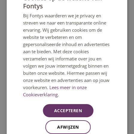
Fontys
DUTCH
Bij Fontys waarderen we je privacy en
ENGLISH
streven we naar een transparante online
Heb je een vraag?
ervaring. Wij gebruiken cookies om de
website te verbeteren en om
Het klantcontactcentrum helpt je graag verder.
gepersonaliseerde inhoud en advertenties
Bereikbaar op ma t/m vrij 08:30u – 17:00u uur.
aan te bieden. Met deze cookies
Telefonisch bereikbaar tot 12:30u.
verzamelen wij informatie over jou en
volgen we jouw internetgedrag binnen en
buiten onze website. Hiermee passen wij
Bel: 08850 80000
onze website en advertenties aan op jouw
voorkeuren.
Lees meer in onze
WhatsApp
Cookieverklaring.
Signal
ACCEPTEREN
Stuur een mail
AFWIJZEN