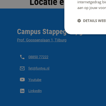
Locatie en contact
internetgedrag b
aan op jouw voor
DETAILS WE
Campus Stappegoor, gebouw 
Prof. Goossenslaan 1, Tilburg
08850 77222
fet@fontys.nl
Youtube
LinkedIn