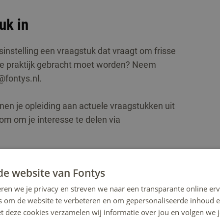
uk in
dsinstelling een vraagstuk dat vraagt om frisse
 de praktijk gebracht moet worden? Neem
@fontys.nl.
nnen je opleiding aan actuele vraagstukken uit
om om je interesse te delen via
de website van Fontys
ren we je privacy en streven we naar een transparante online erv
s om de website te verbeteren en om gepersonaliseerde inhoud e
et deze cookies verzamelen wij informatie over jou en volgen we