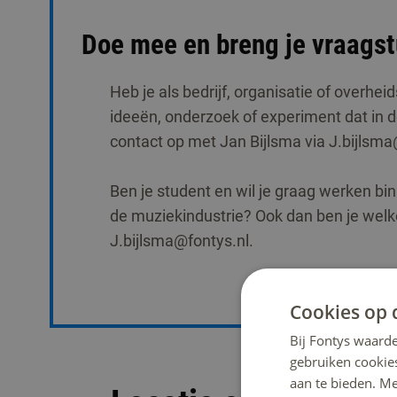
Doe mee en breng je vraagst
Heb je als bedrijf, organisatie of overhei
ideeën, onderzoek of experiment dat in
contact op met Jan Bijlsma via J.bijlsma
Ben je student en wil je graag werken bi
de muziekindustrie? Ook dan ben je welk
J.bijlsma@fontys.nl.
Cookies op 
Bij Fontys waarde
gebruiken cookie
aan te bieden. M