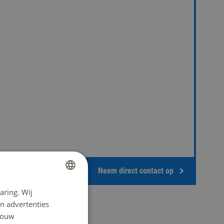
Neem direct contact op
aring. Wij
DUTCH
n advertenties
ENGLISH
 jouw