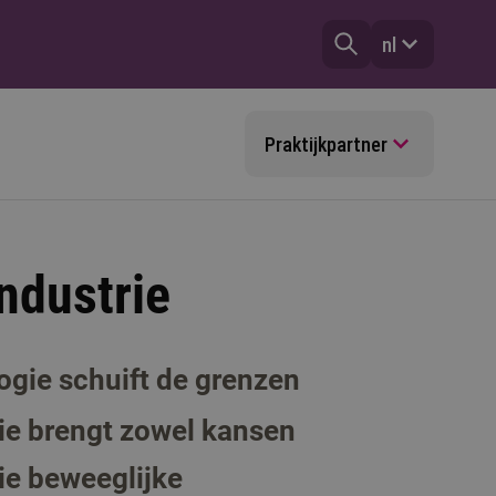
nl
Praktijkpartner
ndustrie
gie schuift de grenzen
tie brengt zowel kansen
die beweeglijke