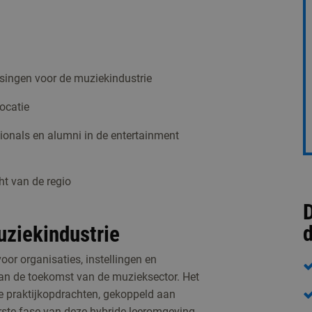
ssingen voor de muziekindustrie
ocatie
sionals en alumni in de entertainment
ht van de regio
D
d
ziekindustrie
or organisaties, instellingen en
an de toekomst van de muzieksector. Het
te praktijkopdrachten, gekoppeld aan
ste fase van deze hybride leeromgeving