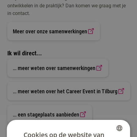
ontwikkelen in de praktijk? Dan komen we graag met je
in contact.
Meer over onze samenwerkingen
Ik wil direct...
... meer weten over samenwerkingen
... meer weten over het Career Event in Tilburg
... een stageplaats aanbieden
Cookies op de website van