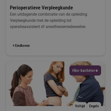
Duur
Perioperatieve Verpleegkunde
Een uitdagende combinatie van de opleiding
Selecteer
Verpleegkunde met de opleiding tot
operatieassistent óf anesthesiemedewerker.
Filteren
Eindhoven
Hbo-bachelor
Voltijd
Engels