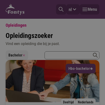
Menu
nl
Opleidingen
Opleidingszoeker
Vind een opleiding die bij je past.
Vorm
zoekterm
Bachelor
Selecteer
zoeke
Hbo-bachelor
Type
Selecteer
Mijn vooropleiding
Deeltijd
Nederlands
Selecteer