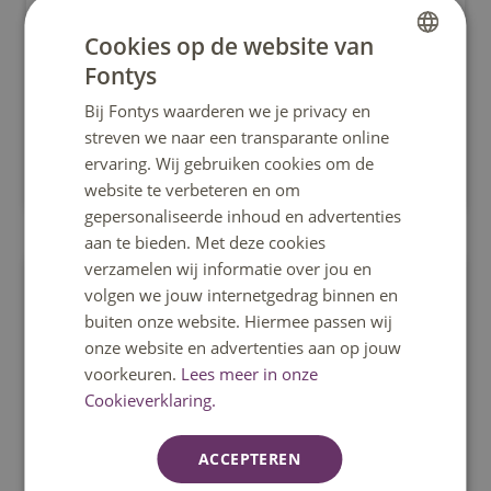
Social Work
Social Work leert je als social worker mensen te
Cookies op de website van
ondersteunen, zodat zij weer hun eigen weg vinden
Fontys
DUTCH
in de samenleving.
Bij Fontys waarderen we je privacy en
ENGLISH
streven we naar een transparante online
ervaring. Wij gebruiken cookies om de
Eindhoven
website te verbeteren en om
gepersonaliseerde inhoud en advertenties
aan te bieden. Met deze cookies
verzamelen wij informatie over jou en
Hbo-bachelor
volgen we jouw internetgedrag binnen en
buiten onze website. Hiermee passen wij
onze website en advertenties aan op jouw
voorkeuren.
Lees meer in onze
Cookieverklaring.
Voltijd
Nederlands
ACCEPTEREN