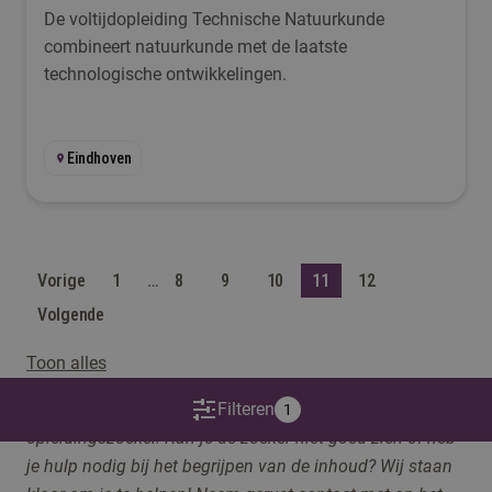
De voltijdopleiding Technische Natuurkunde
combineert natuurkunde met de laatste
technologische ontwikkelingen.
Eindhoven
Vorige
1
…
8
9
10
11
12
Volgende
Toon alles
Op deze pagina maken we gebruik van een
Filteren
1
opleidingszoeker. Kan je de zoeker niet goed zien of heb
je hulp nodig bij het begrijpen van de inhoud? Wij staan