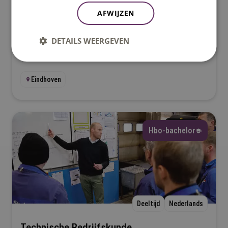
Sportkunde
AFWIJZEN
Bij Sportkunde ontdek je de kracht van sport en
bewegen voor gezondheid en welzijn. Je leert hoe je
DETAILS WEERGEVEN
jong en oud kunt helpen aan een actieve en gezonde
leefstijl
Eindhoven
Hbo-bachelor
Deeltijd
Nederlands
Technische Bedrijfskunde