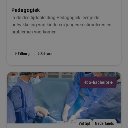
Pedagogiek
Ik wil iets met...
In de deeltijdopleiding Pedagogiek leer je de
ontwikkeling van kinderen/jongeren stimuleren en
Selecteer
problemen voorkomen.
Taal
Tilburg
Sittard
Selecteer
Lesplaats
Hbo-bachelor
Selecteer
Startmoment
Selecteer
Voltijd
Nederlands