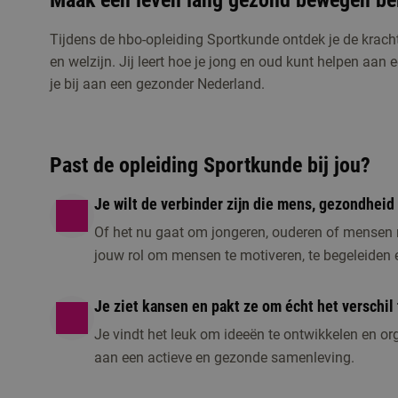
Maak een leven lang gezond bewegen ber
Tijdens de hbo-opleiding Sportkunde ontdek je de krac
en welzijn. Jij leert hoe je jong en oud kunt helpen aan 
je bij aan een gezonder Nederland.
Studiekeuzeactiviteiten
Kennismaken met Sportkunde
Past de opleiding Sportkunde bij jou?
Meld je aan voor de open dag, een online voorl
kennis te maken met de opleiding.
Je wilt de verbinder zijn die mens, gezondhe
Of het nu gaat om jongeren, ouderen of mensen m
jouw rol om mensen te motiveren, te begeleiden en 
Je ziet kansen en pakt ze om écht het verschil
Je vindt het leuk om ideeën te ontwikkelen en or
aan een actieve en gezonde samenleving.