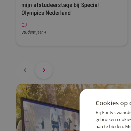
mijn afstudeerstage bij Special
Olympics Nederland
CJ
Student jaar 4
Cookies op 
Bij Fontys waarde
gebruiken cookie
aan te bieden. M