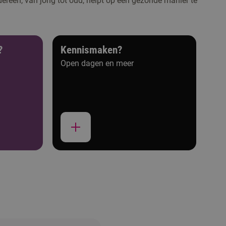
ereen, van jong tot oud, helpt op een gezonde manier te
?
Kennismaken?
Open dagen en meer