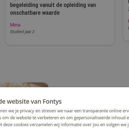
begeleiding vanuit de opleiding van
onschatbare waarde
Mina
Student jaar 2
de website van Fontys
Jouw opleiding
ren we je privacy en streven we naar een transparante online erv
Van manager tot coach: kie
s om de website te verbeteren en om gepersonaliseerde inhoud e
sport en bewegen
et deze cookies verzamelen wij informatie over jou en volgen we