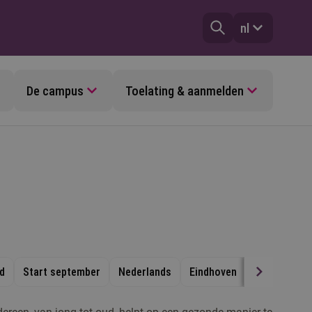
nl
De campus
Toelating & aanmelden
jd
Start september
Nederlands
Eindhoven