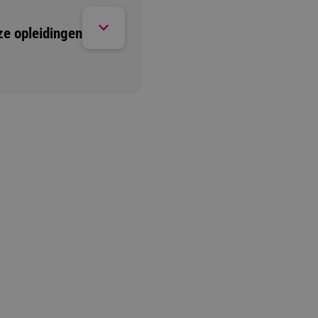
ze opleidingen
Open dag/ avond
1 moment beschikbaar