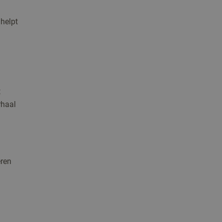
 helpt
t
rhaal
eren