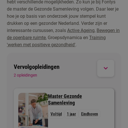
hebt verschillende mogelijkheden. Zo kun je bij Fontys
organiseer je activiteiten als een fietstocht en
sportbond, sportvereniging of
de master de Gezonde Samenleving volgen. Daar leer je
voor kinderen in de buurt organiseer je
sportevenementenbureau.
hoe je op basis van onderzoek jouw stempel kunt
bijvoorbeeld sportdagen. Als echte verbinder
drukken op een gezonder Nederland. Verder zijn er
maak jij de buurt steeds actiever, gezonder én
interessante cursussen, zoals
Active Ageing
,
Bewegen in
gezelliger.
de openbare ruimte
, Groepsdynamica en
Training
'werken met positieve gezondheid'
.
Vervolgopleidingen
2 opleidingen
Master Gezonde
Samenleving
Voltijd
1 jaar
Eindhoven