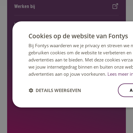
Werken bij
Locaties
Cookies op de website van Fontys
Kennisevents
Bij Fontys waarderen we je privacy en streven we n
gebruiken cookies om de website te verbeteren en
advertenties aan te bieden. Met deze cookies verza
Onderzoek en lectoraat
we jouw internetgedrag binnen en buiten onze web
advertenties aan op jouw voorkeuren.
Lees meer in
Nieuws en pers
DETAILS WEERGEVEN
A
Regelingen, statuten en reglementen