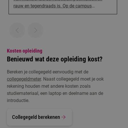
rauw en tegendraads is. Op de campus
Zwijsenplein vind je onze 17 kunstopleidingen op
het gebied van muziek, dans, theater, circus,
design, kunsteducatie en architectuur onder één
dak. Een unieke, bruisende en experimentele plek.
Studenten creëren hier, met kunst, de wereld van
morgen.
Kosten opleiding
Benieuwd wat deze opleiding kost?
Bereken je collegegeld eenvoudig met de
collegegeldmeter
. Naast collegegeld moet je ook
rekening houden met andere kosten zoals
studiemateriaal, een laptop en deelname aan de
introductie.
Collegegeld berekenen