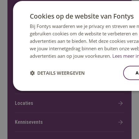
Fontys helpt
Cookies op de website van Fontys
Bij Fontys waarderen we je privacy en streven we n
Informatie voor nieuwe studenten
gebruiken cookies om de website te verbeteren en
advertenties aan te bieden. Met deze cookies verza
we jouw internetgedrag binnen en buiten onze web
advertenties aan op jouw voorkeuren.
Lees meer in
Meer Fontys
DETAILS WEERGEVEN
A
Werken bij
Locaties
Kennisevents