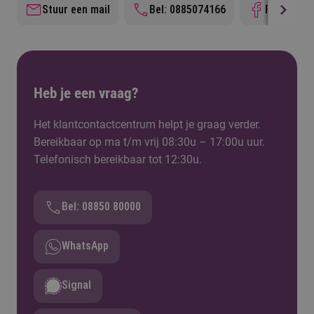
Stuur een mail
Bel: 0885074166
Facebook
voortgezet onderwijs, dan heb je het diploma
Docent Muziek nodig. Daarvoor kun je terecht bij
onze collega's van de opleiding Docent Muziek
van Fontys Academy of the Arts.
Heb je een vraag?
Het klantcontactcentrum helpt je graag verder.
Bereikbaar op ma t/m vrij 08:30u – 17:00u uur.
Telefonisch bereikbaar tot 12:30u.
Bel: 08850 80000
WhatsApp
Signal