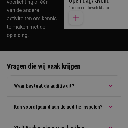
Open dag/ avond
voorlichting of één
1 moment beschikbaar
van de andere
activiteiten om kennis
te maken met de
opleiding.
Vragen die wij vaak krijgen
Waar bestaat de auditie uit?
Kan voorafgaand aan de auditie inspelen?
De auditie bestaat uit drie onderdelen, namelijk
een muzikale presentatie, een gehoortest en een
motivatiegesprek met de commissie.
Stelt Rockacademie een backline