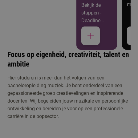
meer
Bekijk de
stappen -
Deadline
aanmelden: 1
februari
Focus op eigenheid, creativiteit, talent en
ambitie
Studiekeuzeactiviteiten
Kennismaken met
Hier studeren is meer dan het volgen van een
bacheloropleiding muziek. Je bent onderdeel van een
Rockacademie
gepassioneerde groep creatievelingen en inspirerende
docenten. Wij begeleiden jouw muzikale en persoonlijke
Meld je aan voor de
ontwikkeling en bereiden je voor op een professionele
open dag, een online
carrière in de popsector.
Open dag/ avond
voorlichting of één
1 moment beschikbaar
van de andere
activiteiten om kennis