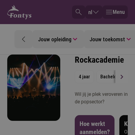
Menu
nl
Jouw opleiding
Jouw toekomst
Rockacademie
4 jaar
Bachelor
Vol
Wil jij je plek veroveren in
de popsector?
Hoe werkt
Ken
aanmelden?
Open