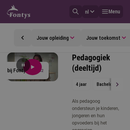
Menu
nl
Jouw opleiding
Jouw toekomst
Pedagogiek
(deeltijd)
en bij Fontys
1:32
4 jaar
Bachelor
Dee
Als pedagoog
ondersteun je kinderen,
jongeren en hun
opvoeders bij het