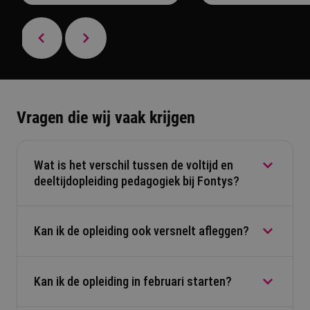
Vragen die wij vaak krijgen
Wat is het verschil tussen de voltijd en
deeltijdopleiding pedagogiek bij Fontys?
Kan ik de opleiding ook versnelt afleggen?
Het grootste verschil is de vorm van het
onderwijs. Het deeltijd studeren houdt in dat je
thuis en op de werkplek veel zelfstandig moet
Kan ik de opleiding in februari starten?
In bepaalde gevallen is dit mogelijk. Hiervoor ga
studeren en aan studieopdrachten moet werken.
je in overleg met een studiecoach.
Tevens ben je 1x per 2 weken fysiek aanwezig op