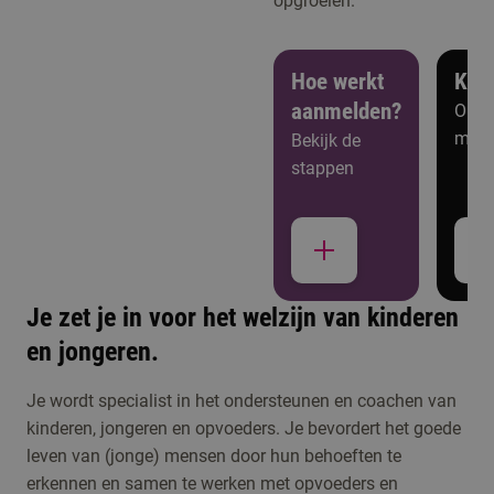
opgroeien.
Hoe werkt
Ken
aanmelden?
Open
meer
Bekijk de
stappen
Studiekeuzeactiviteiten
Je zet je in voor het welzijn van kinderen
Kennismaken met Pedagogiek
en jongeren.
Meld je aan voor de open dag, een online
Je wordt specialist in het ondersteunen en coachen van
voorlichting of één van de andere activiteiten om
kinderen, jongeren en opvoeders. Je bevordert het goede
leven van (jonge) mensen door hun behoeften te
kennis te maken met de opleiding.
erkennen en samen te werken met opvoeders en