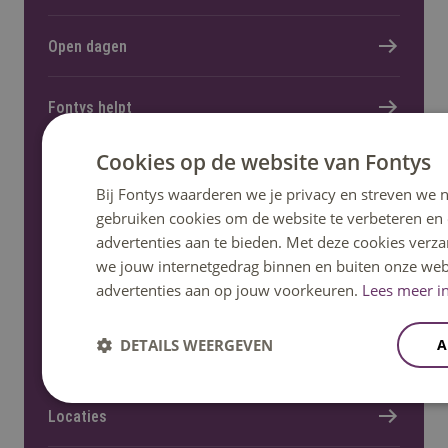
Open dagen
Fontys helpt
Cookies op de website van Fontys
Informatie voor nieuwe studenten
Bij Fontys waarderen we je privacy en streven we n
gebruiken cookies om de website te verbeteren en
advertenties aan te bieden. Met deze cookies verza
we jouw internetgedrag binnen en buiten onze web
advertenties aan op jouw voorkeuren.
Lees meer in
Meer Fontys
DETAILS WEERGEVEN
A
Werken bij
Locaties