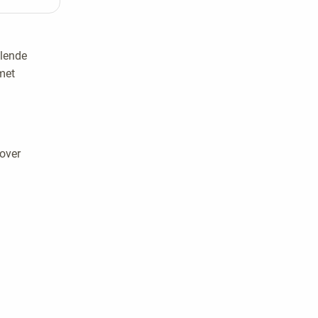
n we of
. Maar
llende
ns op om
met
n met
 het
 over