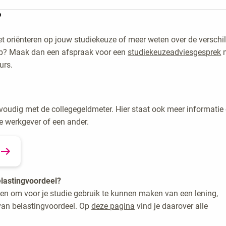
of ouder? Dan kun je een
toelatingsonderzoek 21+
doen. Zo kijke
?
t deze opleiding.
s diploma? Ook daarmee mag je soms beginnen met deze studie
het oriënteren op jouw studiekeuze of meer weten over de verschi
ken of jouw diploma aan de eisen voldoet. Neem contact met o
ap? Maak dan een afspraak voor een
studiekeuzeadviesgesprek
arderen.
urs.
elangrijk dat je Nederlands spreekt op niveau B2. Dat toon je aa
a NT2. Houd hierbij rekening met een wachttijd (± 3 weken tot
t de uitslag).
voudig met de collegegeldmeter. Hier staat ook meer informatie
je werkgever of een ander.
elastingvoordeel?
den om voor je studie gebruik te kunnen maken van een lening,
 van belastingvoordeel. Op
deze pagina
vind je daarover alle