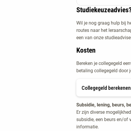
4)? Én ben je 21 jaar 
Studiekeuzeadvies
je toch kunt starten me
Heb je een buitenland
Wil je nog graag hulp bij 
dan moeten we wél kij
routes naar het leraarsch
je diploma te laten wa
een van onze studieadvise
Daarnaast is het ook b
Kosten
een staatsexamendiplom
examen en ± 5 weken to
Bereken je collegegeld een
betaling collegegeld door 
Collegegeld berekenen
Subsidie, lening, beurs, b
Er zijn diverse mogelijkhe
subsidie, een beurs en/of
informatie.