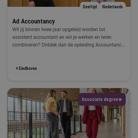
Deeltijd
Nederlands
Ik wil iets met...
Ad Accountancy
Wil jij binnen twee jaar opgeleid worden tot
Selecteer
assistent accountant en wil je werken en leren
combineren? Ontdek dan de opleiding Accountancy
Taal
Ad bij Fontys.
Selecteer
Eindhoven
Lesplaats
Selecteer
Associate degree
Startmoment
Selecteer