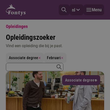
Menu
nl
Opleidingen
Opleidingszoeker
Vind een opleiding die bij je past.
Vorm
Associate degree
Februari
Selecteer
zoekterm
Type
zoeken
Associate degree
Selecteer
Mijn vooropleiding
Selecteer