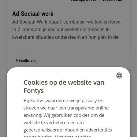
Ad Sociaal werk
Ad Sociaal Werk duaal: combineer werken en leren.
In 2 jaar word je sociaal werker die mensen in
kwetsbare situaties ondersteunt en hun plek in de
samenleving helpt vinden.
Eindhoven
Cookies op de website van
Fontys
Associate degree
DUTCH
Bij Fontys waarderen we je privacy en
ENGLISH
streven we naar een transparante online
ervaring. Wij gebruiken cookies om de
website te verbeteren en om
gepersonaliseerde inhoud en advertenties
Voltijd
Nederlands