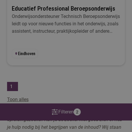
Educatief Professional Beroepsonderwijs
Onderwijsondersteuner Technisch Beroepsonderwijs
leidt op voor nieuwe functies in het onderwijs, zoals
assistent, instructeur, praktijkopleider of andere
onderwijsondersteunende functies.
Eindhoven
1
Toon alles
Op deze pagina maken we gebruik van een
Filteren
2
opleidingszoeker. Kan je de zoeker niet goed zien of heb
je hulp nodig bij het begrijpen van de inhoud? Wij staan