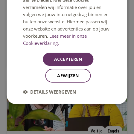
aan te bieden. Met deze cookies
verzamelen wij informatie over jou en
Ad Technische Bedrijfskunde
volgen we jouw internetgedrag binnen en
Met de AD-opleiding Technische Bedrijfskunde
buiten onze website. Hiermee passen wij
voltijd leer je in 2 jaar alles om als teamleider in een
onze website en advertenties aan op jouw
technisch bedrijf te stappen.
voorkeuren.
Lees meer in onze
Cookieverklaring.
Eindhoven
Tilburg
ACCEPTEREN
AFWIJZEN
Associate degree
DETAILS WEERGEVEN
Voltijd
Engels