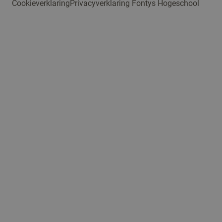
Cookieverklaring
Privacyverklaring Fontys Hogeschool