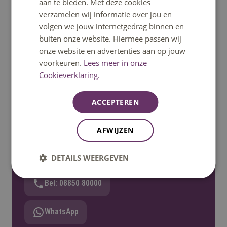
aan te bieden. Met deze cookies
taal, programma II nodig. Voldoe je aan de eisen? Dan
verzamelen wij informatie over jou en
krijg je een persoonlijk gesprek om te kijken of je kunt
volgen we jouw internetgedrag binnen en
starten met de opleiding van jouw keuze.
buiten onze website. Hiermee passen wij
onze website en advertenties aan op jouw
voorkeuren.
Lees meer in onze
Cookieverklaring.
Heb je een vraag?
ACCEPTEREN
Het klantcontactcentrum helpt je graag verder.
AFWIJZEN
Bereikbaar op ma t/m vrij 08:30u – 17:00u uur.
Telefonisch bereikbaar tot 12:30u.
DETAILS WEERGEVEN
Bel: 08850 80000
WhatsApp