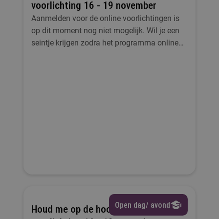
voorlichting 16 - 19 november
Aanmelden voor de online voorlichtingen is
op dit moment nog niet mogelijk. Wil je een
seintje krijgen zodra het programma online
staat en de inschrijving opent? Meld je aan
en we sturen je een bericht zodra het zover is!
Open dag/ avond
Houd me op de hoogte: online