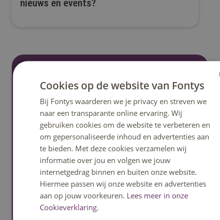
nieuws en events?
Cookies op de website van Fontys
Heb je een vraag?
Bij Fontys waarderen we je privacy en streven we
DUTCH
Het klantcontactcentrum helpt je graag verder.
naar een transparante online ervaring. Wij
ENGLIS
Bereikbaar op ma t/m vrij 08:30u – 17:00u uur.
gebruiken cookies om de website te verbeteren en
Telefonisch bereikbaar tot 12:30u.
om gepersonaliseerde inhoud en advertenties aan
te bieden. Met deze cookies verzamelen wij
informatie over jou en volgen we jouw
Bel: 08850 80000
internetgedrag binnen en buiten onze website.
Hiermee passen wij onze website en advertenties
WhatsApp
aan op jouw voorkeuren.
Lees meer in onze
Cookieverklaring.
Signal