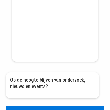
staat en de inschrijving opent? Meld je aan
en we sturen je een bericht zodra het zover is!
Op de hoogte blijven van onderzoek,
nieuws en events?