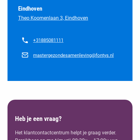
Eindhoven
Theo Koomenlaan 3, Eindhoven
+31885081111
mastergezondesamenleving@fontys.nl
Heb je een vraag?
Het klantcontactcentrum helpt je graag verder.