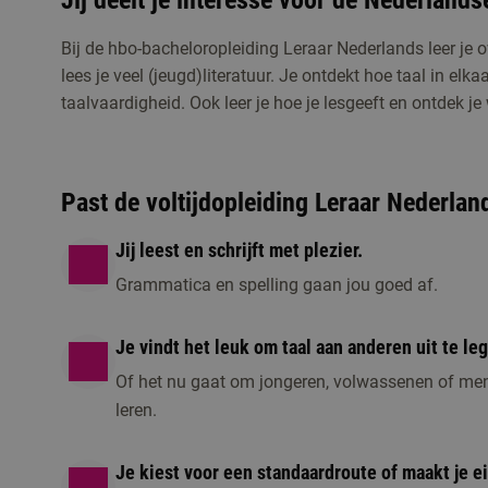
Jij deelt je interesse voor de Nederlands
Bij de hbo-bacheloropleiding Leraar Nederlands leer je o
lees je veel (jeugd)literatuur. Je ontdekt hoe taal in elka
taalvaardigheid. Ook leer je hoe je lesgeeft en ontdek je we
Studiekeuzeactiviteiten
Kennismaken met Leraar Nederlands
Past de voltijdopleiding Leraar Nederland
Meld je aan voor de open dag, een online voorl
kennis te maken met de opleiding.
Jij leest en schrijft met plezier.
Grammatica en spelling gaan jou goed af.
Je vindt het leuk om taal aan anderen uit te le
Of het nu gaat om jongeren, volwassenen of men
leren.
Je kiest voor een standaardroute of maakt je e