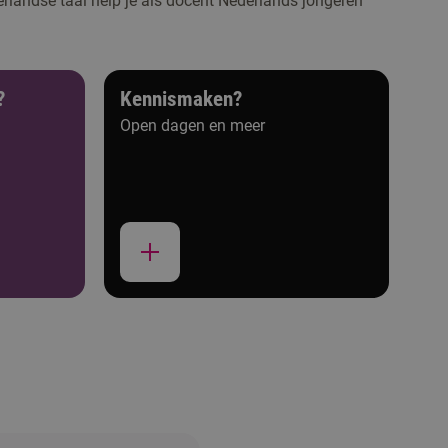
rlandse taal help je als docent Nederlands jongeren
?
Kennismaken?
Open dagen en meer