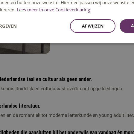
innen en buiten onze website. Hiermee passen wij onze website e
Ontdek jouw opleiding
keuren.
Lees meer in onze Cookieverklaring.
A
ERGEVEN
AFWIJZEN
Nederlandse taal en cultuur als geen ander.
 kennis duidelijk en enthousiast overbrengt op je leerlingen.
rlandse literatuur.
n en de romantiek tot moderne letterkunde en young adult liter
digheden die aansluiten bij het onderwijs van vandaag én mor