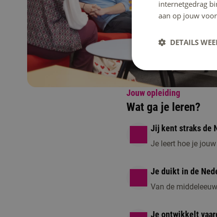
internetgedrag b
aan op jouw voor
DETAILS WE
Jouw opleiding
Wat ga je leren?
Jij kent straks de 
Je leert hoe je jouw
Je duikt in de Nede
Van de middeleeuwe
Je ontwikkelt vaar