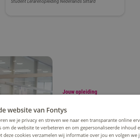
Student Lerarenopleiding Nederlands Sittard
Jouw opleiding
Leer het vak van docent 
de website van Fontys
Tijdens de opleiding Leraar Nederland
ren we je privacy en streven we naar een transparante online erv
leert hoe je lesgeeft en je doet met
s om de website te verbeteren en om gepersonaliseerde inhoud e
jouw ontwikkeling als docent én al
et deze cookies verzamelen wij informatie over jou en volgen we