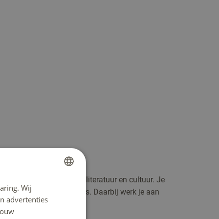
Nederlands
s leer je veel over taal, literatuur en cultuur. Je
aring. Wij
DUTCH
een ervaring op in je stages. Daarbij werk je aan
n advertenties
ENGLISH
s persoon.
 jouw