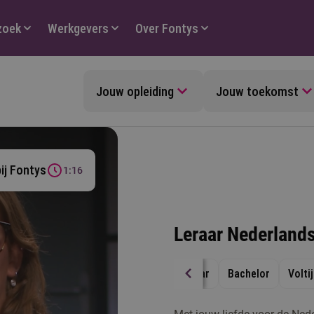
zoek
Werkgevers
Over Fontys
Jouw opleiding
Jouw toekomst
ij Fontys
1:16
Leraar Nederland
4 jaar
Bachelor
Volti