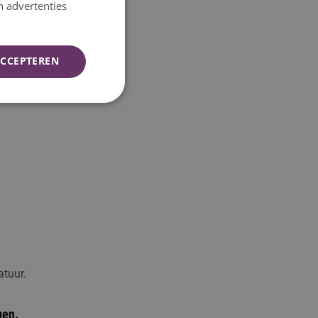
n advertenties
CCEPTEREN
atuur.
gen.