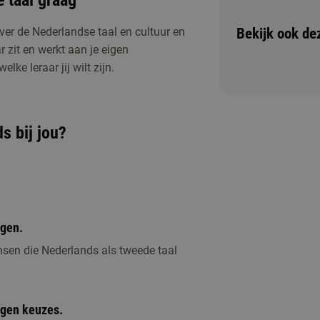
e taal graag
Bekijk ook de
ver de Nederlandse taal en cultuur en
ar zit en werkt aan je eigen
lke leraar jij wilt zijn.
s bij jou?
ichting of één van de andere activiteiten om
ggen.
sen die Nederlands als tweede taal
igen keuzes.