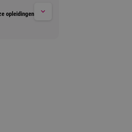
ze opleidingen
Open dag/ avond
1 moment beschikbaar