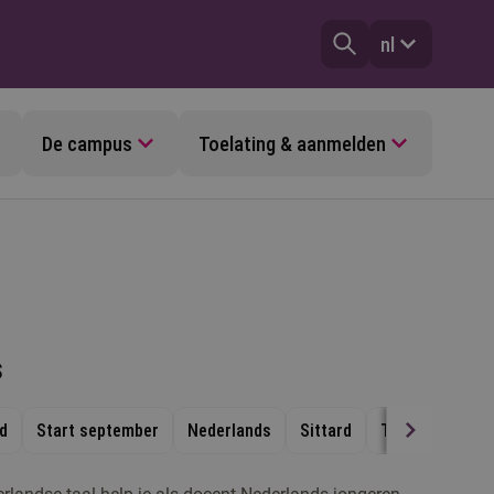
nl
De campus
Toelating & aanmelden
s
jd
Start september
Nederlands
Sittard
Tilburg