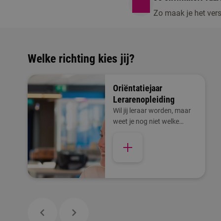
Zo maak je het vers
Welke richting kies jij?
Oriëntatiejaar
Lerarenopleiding
Wil jij leraar worden, maar
weet je nog niet welke
richting bij je past? Kies dan
voor het Oriëntatiejaar
Lerarenopleiding