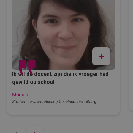
diploma gehaald
niveau
3.8
studenttevredenheid,
1 (zeer ontevreden) -
5 (zeer tevreden)
Ik wil de docent zijn die ik vroeger had
gewild op school
Monica
70
Student Lerarenopleiding Geschiedenis Tilburg
eerstejaars