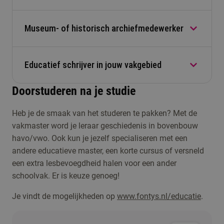
opgeleid tot docent geschiedenis en vakken die
daarbij passen. Na je diploma kun je lesgeven op
Museum- of historisch archiefmedewerker
Werk je graag aan goed onderwijs, maar liever
het vmbo, in de eerste jaren van havo en vwo en
buiten de klas? Dan kun je bijvoorbeeld
op het mbo. Je leert hoe je leerlingen boeit en
lesmateriaal ontwikkelen. Je schrijft boeken,
geschiedenis duidelijk en interessant maakt.
Educatief schrijver in jouw vakgebied
Niet alleen op school staan mensen te springen
maakt lessen en helpt bij educatieve
om jouw kennis. Ook bij een museum ben jij van
programma’s.
Doorstuderen na je studie
harte welkom. Bijvoorbeeld als educatief
Jij begrijpt hoe de wereld in elkaar zit. Daardoor
specialist, waar je programma's maakt om de
Heb je de smaak van het studeren te pakken? Met de
kun je sterke journalistieke of educatieve artikelen
informatie in het museum op een leuke manier te
vakmaster word je leraar geschiedenis in bovenbouw
en boeken schrijven over geschiedenis.
delen. Jij duikt graag met je neus de
havo/vwo. Ook kun je jezelf specialiseren met een
geschiedenisboeken in om de geschiedenis
andere educatieve master, een korte cursus of versneld
verder te onderzoeken.
een extra lesbevoegdheid halen voor een ander
schoolvak. Er is keuze genoeg!
Je vindt de mogelijkheden op
www.fontys.nl/educatie
.