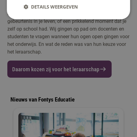
ongetwijfeld allemaal. Je krijgt ze op de meest
DETAILS WEERGEVEN
onverwachte momenten. Door familie en vrienden, een
gebeurtenis in je leven, of een prikkelend moment dat je
zelf op school had. Wij gingen op pad om docenten en
studenten te vragen wanneer hun ogen open gingen voor
het onderwijs. En wat de reden was van hun keuze voor
het leraarschap.
Daarom kozen zij voor het leraarschap
Nieuws van Fontys Educatie