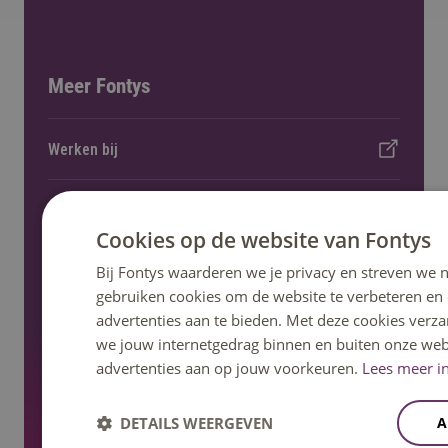
Meer Fontys
Werken bij
Locaties
Cookies op de website van Fontys
Bij Fontys waarderen we je privacy en streven we n
Kennisevents
gebruiken cookies om de website te verbeteren en
advertenties aan te bieden. Met deze cookies verza
Onderzoek en lectoraat
we jouw internetgedrag binnen en buiten onze web
advertenties aan op jouw voorkeuren.
Lees meer in
Nieuws en pers
DETAILS WEERGEVEN
A