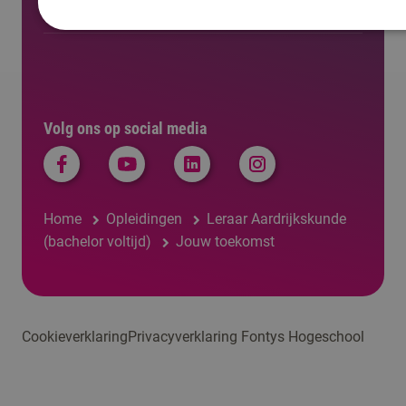
Regelingen, statuten en reglementen
Volg ons op social media
Home
Opleidingen
Leraar Aardrijkskunde
(bachelor voltijd)
Jouw toekomst
Cookieverklaring
Privacyverklaring Fontys Hogeschool