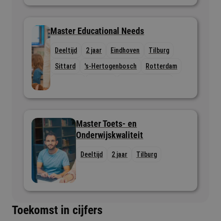
Master Educational Needs
Deeltijd
2 jaar
Eindhoven
Tilburg
Sittard
's-Hertogenbosch
Rotterdam
Nijmegen
Utrecht
Bergen op Zoom
Master Toets- en
Onderwijskwaliteit
Deeltijd
2 jaar
Tilburg
Toekomst in cijfers