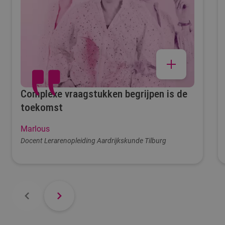
29
eerstejaars
Complexe vraagstukken begrijpen is de
toekomst
59.8%
Marlous
Docent Lerarenopleiding Aardrijkskunde Tilburg
stroomt door naar het
tweede jaar