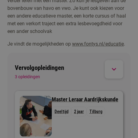
verder leren met een master. Zo kun je lesgeven aan de
mensen mee op pad en vertelt over landen,
bovenbouw van havo en vwo. Je kunt ook kiezen voor
cultuur, geschiedenis en natuur. Daarbij helpt het
een andere educatieve master, een korte cursus of haal
dat je als docent goed kunt uitleggen en verhalen
met een verkort traject een extra lesbevoegdheid voor
kunt vertellen.
een ander schoolvak
Je vindt de mogelijkheden op
www.fontys.nl/educatie
.
Vervolgopleidingen
3 opleidingen
Master Leraar Aardrijkskunde
Deeltijd
2 jaar
Tilburg