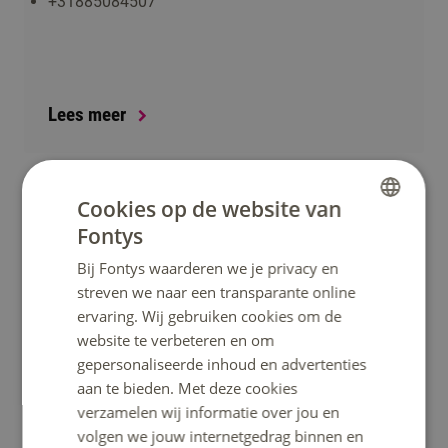
+31885084507
Lees meer
Cookies op de website van
Fontys
DUTCH
Bij Fontys waarderen we je privacy en
ENGLISH
streven we naar een transparante online
D. (Debby) Weerlink
ervaring. Wij gebruiken cookies om de
Docentonderzoeker Fontys Lerarenopleiding
website te verbeteren en om
Tilburg | Master Toetsdeskundige
gepersonaliseerde inhoud en advertenties
aan te bieden. Met deze cookies
verzamelen wij informatie over jou en
d.weerlink@fontys.nl
volgen we jouw internetgedrag binnen en
08850 86127