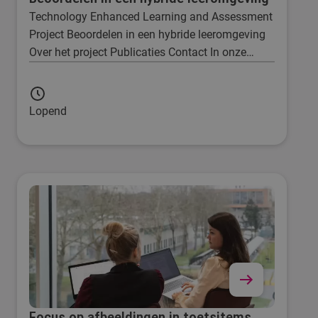
Technology Enhanced Learning and Assessment
Project Beoordelen in een hybride leeromgeving
Over het project Publicaties Contact In onze
huidige, snel veranderende, maatschappij wordt
een steeds groter beroep gedaan op
professionals, die in complexe en dynamische
Lopend
beroepspraktijken richting moeten geven aan
hun handelen en ontwikkeling.
Focus op afbeeldingen in toetsitems