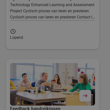
Technology Enhanced Learning and Assessment
Project Cyclisch proces van leren en presteren
Cyclisch proces van leren en presteren Contact In
de ontwikkelingsgerichte benadering blijft de
kern van een succesvolle opleiding een "rijke"
dialoog tussen student, docenten en
Lopend
werkveldpartners over vorm, inhoud en
perspectief van een leertraject, het verzamelen
van bewijsmateriaal en de beoogde
leeruitkomsten.
Feedback handreikingen