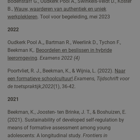
Bodenstaff G., Oudkerk Pool A., Swinkels-Veldt D., Koster
B.,
Wauw, waarderen van authentiek en uniek
werkplekleren
. Tool voor begeleiding, mei 2023
2022
Oudkerk Pool A.,, Bartman R., Weerlink D., Tychon F.,
Beekman K,.
Beoordelen en beslissen in hybride
leeromgeving
.
Examens 2022 (4)
Poortvliet, R. J., Beekman, K., & Wijnia, L. (2022).
Naar
een formatieve schoolcultuur!
.
Examens, Tijdschrift voor
de toetspraktijk
,
2022
(1), 36-42.
2021
Beekman, K., Joosten- ten Brinke, J. T., & Boshuizen, E.
(2021). Sustainability of developed self-regulation by
means of formative assessment among young
adolescents: A longitudinal study.
Frontiers in