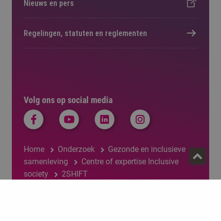
Nieuws en pers
Regelingen, statuten en reglementen
Volg ons op social media
Home
Onderzoek
Gezonde en inclusieve
samenleving
Centre of expertise Inclusive
society
2SHIFT