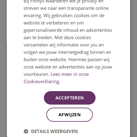
Bij Fontys waarderen we je privacy en
maakt. In lokale fieldlabs werken informele en formele
ENGLISH
streven we naar een transparante online
actoren (inwoners, professionals, bestuurders en
ervaring. Wij gebruiken cookies om de
beleidsmakers) samen aan centrale vraagstukken die
website te verbeteren en om
bijdragen aan een krachtige gemeenschap.
gepersonaliseerde inhoud en advertenties
aan te bieden. Met deze cookies
Periode
verzamelen wij informatie over jou en
Het project loopt van 2023 tot en met 2026 (eerste
volgen we jouw internetgedrag binnen en
periode) en van 2027 tot en met 2030 (tweede periode).
buiten onze website. Hiermee passen wij
onze website en advertenties aan op jouw
Beoogde resultaten
voorkeuren.
Lees meer in onze
Cookieverklaring.
Binnen dit project worden onder andere verschillende
praktische producten ontwikkeld. Omdat de HAN als
ACCEPTEREN
penvoerder optreedt, verwijzen wij voor een actueel
overzicht van de praktische producten, resultaten en
AFWIJZEN
publicaties naar
de projectpagina van de HAN
. Ook
kun je de ontwikkelingen volgen via
de LinkedIn-pagina
DETAILS WEERGEVEN
van dit project
.