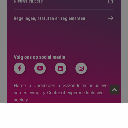
Nieuws en pers
Regelingen, statuten en reglementen
Volg ons op social media
Home
Onderzoek
Gezonde en inclusieve
samenleving
Centre of expertise Inclusive
society