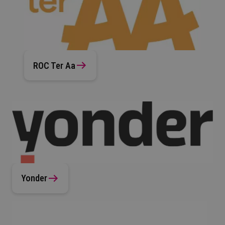
ROC Ter Aa
Yonder