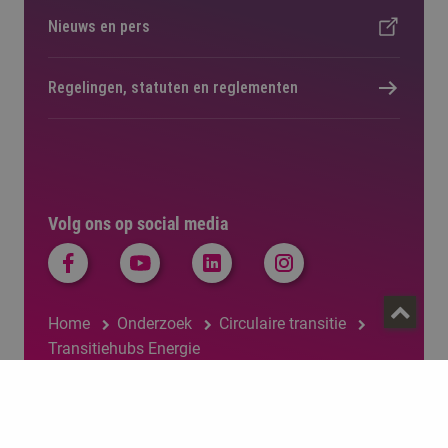
Nieuws en pers
Regelingen, statuten en reglementen
Volg ons op social media
Home
Onderzoek
Circulaire transitie
Transitiehubs Energie