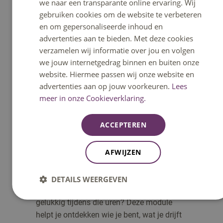
we naar een transparante online ervaring. Wij
gebruiken cookies om de website te verbeteren
naar module Succesvol veranderen
en om gepersonaliseerde inhoud en
advertenties aan te bieden. Met deze cookies
verzamelen wij informatie over jou en volgen
we jouw internetgedrag binnen en buiten onze
website. Hiermee passen wij onze website en
advertenties aan op jouw voorkeuren.
Lees
meer in onze Cookieverklaring.
ACCEPTEREN
AFWIJZEN
Werkgeluk
Europeanen werken gemiddeld 37,5 uur per
DETAILS WEERGEVEN
week – een groot deel van je leven. Ben jij
gelukkig tijdens die uren? Deze module
helpt je ontdekken wie je bent, wat je drijft