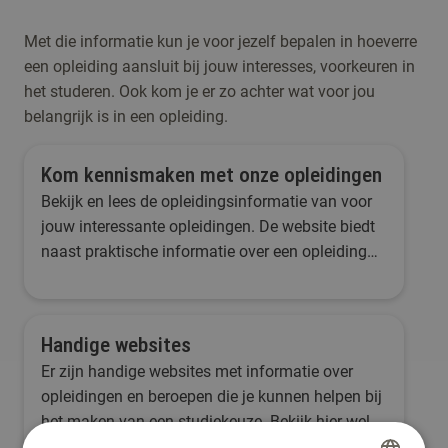
Met die informatie kun je voor jezelf bepalen in hoeverre
een opleiding aansluit bij jouw interesses, voorkeuren in
het studeren. Ook kom je er zo achter wat voor jou
belangrijk is in een opleiding.
Kom kennismaken met onze opleidingen
Bekijk en lees de opleidingsinformatie van voor
jouw interessante opleidingen. De website biedt
naast praktische informatie over een opleiding
en het werkveld ook voorlichtingen, ervaringen
van studenten, voorbeelden van roosters, vakken
en projecten en nog veel meer.
Handige websites
Er zijn handige websites met informatie over
opleidingen en beroepen die je kunnen helpen bij
het maken van een studiekeuze. Bekijk hier welke
websites wij aanraden.