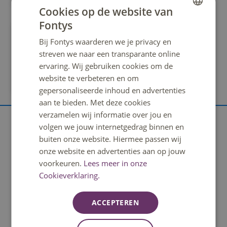
Cookies op de website van
Fontys
DUTCH
Ga in gesprek over je studiekeuze
Bij Fontys waarderen we je privacy en
ENGLISH
Praten over je studiekeuze is belangrijk en helpt
streven we naar een transparante online
je om een goede afweging te maken. Maak
ervaring. Wij gebruiken cookies om de
gebruik van de mensen om je heen om je hierbij
website te verbeteren en om
te helpen. Praat ook met docenten, studenten en
gepersonaliseerde inhoud en advertenties
beroepsbeoefenaars. Tijdens meeloopdagen en
aan te bieden. Met deze cookies
proefstuderen kom je eenvoudig in contact met
verzamelen wij informatie over jou en
studenten en docenten. Meld je aan voor deze
volgen we jouw internetgedrag binnen en
Kom kennismaken
activiteiten en grijp je kans om al je vragen te
buiten onze website. Hiermee passen wij
stellen.
Bij Fontys bieden we opleidingen aan die draaien om
onze website en advertenties aan op jouw
voorkeuren.
Lees meer in onze
wat jij leuk en interessant vindt. Je hebt dus heel wat te
Cookieverklaring.
kiezen als je bij ons een opleiding zoekt. Door deel te
nemen aan onze studiekeuze activiteiten ontdek je welke
richting het beste bij je past. Dat kan online én door sfeer
ACCEPTEREN
te komen proeven bij een van onze opleidingen op de
campus.