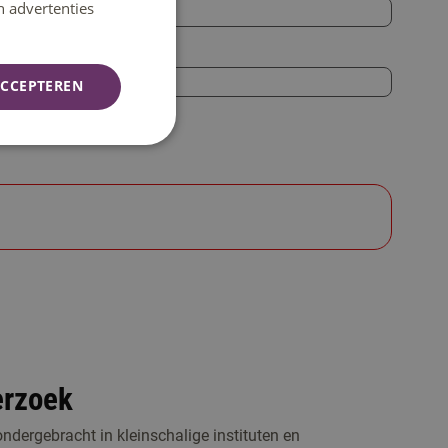
n advertenties
CCEPTEREN
erzoek
ndergebracht in kleinschalige instituten en