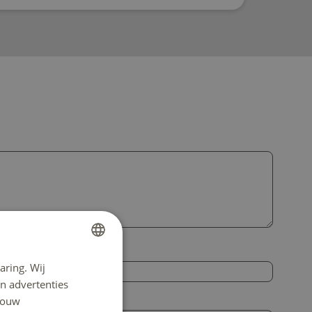
aring. Wij
DUTCH
n advertenties
ENGLISH
 jouw