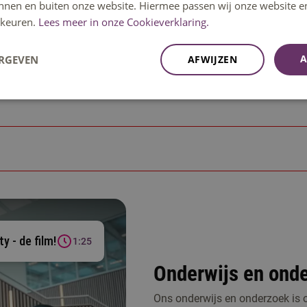
innen en buiten onze website. Hiermee passen wij onze website e
keuren.
Lees meer in onze Cookieverklaring.
A
ERGEVEN
AFWIJZEN
y - de film!
1:25
Onderwijs en ond
Ons onderwijs en onderzoek is o