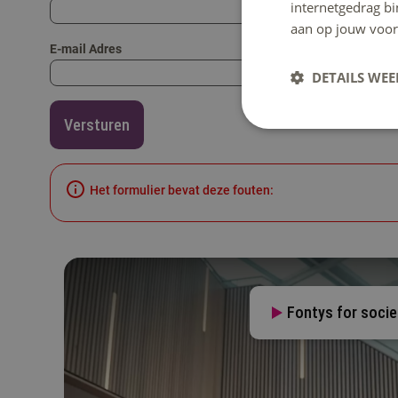
internetgedrag b
aan op jouw voor
E-mail Adres
DETAILS WE
Versturen
Het formulier bevat deze fouten:
Fontys for societ