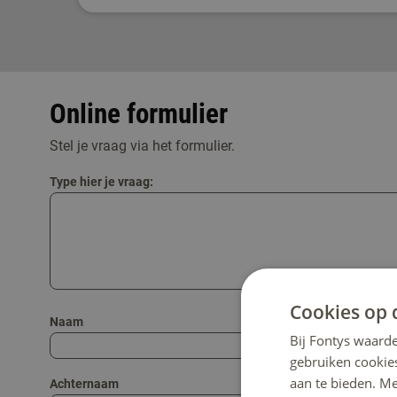
Online formulier
Stel je vraag via het formulier.
Type hier je vraag:
Cookies op 
Naam
Bij Fontys waarde
gebruiken cookie
aan te bieden. M
Achternaam