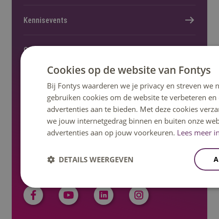
Kennisevents
Onderzoek en lectoraat
Cookies op de website van Fontys
Nieuws en pers
Bij Fontys waarderen we je privacy en streven we n
gebruiken cookies om de website te verbeteren en
advertenties aan te bieden. Met deze cookies verza
Regelingen, statuten en reglementen
we jouw internetgedrag binnen en buiten onze web
advertenties aan op jouw voorkeuren.
Lees meer in
DETAILS WEERGEVEN
A
Volg ons op social media