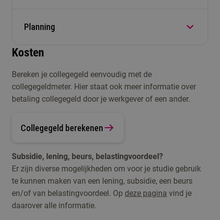
Voor Buurtsportcoach heb je een leerwerkplek
nodig waar:
Planning
Na aanmelding schrijf je je via ‘MijnFontys’ in
voor een intakegesprek op de Fontys-locatie.
Je sport- en beweegactiviteiten kunt
Kosten
Daarnaast doen we een werkplekcheck om een
voorbereiden, uitvoeren en evalueren voor
De toelatingsdagen staan gepland van maart tot
beeld te krijgen van jouw leerwerkplek. Een week
doelgroepen;
Bereken je collegegeld eenvoudig met de
juli. Na inschrijving krijg je hiervoor een
voor het intakegesprek lever je via MijnFontys je
Je kunt bijdragen aan organisatieactiviteiten en
collegegeldmeter. Hier staat ook meer informatie over
uitnodiging.
motivatie, CV en de werkplekcheck in.Ter
evenementen.
betaling collegegeld door je werkgever of een ander.
voorbereiding op het gesprek maak je ook een
Voor Ondernemende Leefstijlcoach heb je een
video of gebruik je beelden om jouw ervaringen
Collegegeld berekenen
leerwerkplek nodig waar:
als coach toe te lichten aan de docent.
Je individuen en groepen kunt coachen en
Subsidie, lening, beurs, belastingvoordeel?
adviseren over leefstijl;
Er zijn diverse mogelijkheden om voor je studie gebruik
Je kunt samenwerken aan
te kunnen maken van een lening, subsidie, een beurs
leefstijlvraagstukken binnen de organisatie.
en/of van belastingvoordeel. Op
deze pagina
vind je
daarover alle informatie.