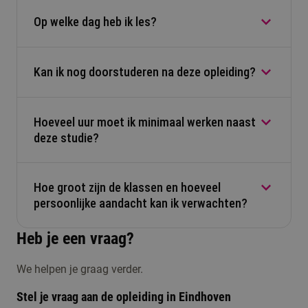
Op welke dag heb ik les?
Je combineert werken en leren, krijgt een salaris
en doet praktijkervaring op terwijl je studeert.
Kan ik nog doorstuderen na deze opleiding?
Op dinsdagen van 9.00 - 17.30 uur verwachten
we je op de campus.
Hoeveel uur moet ik minimaal werken naast
Na de Associate degree kun je instromen in jaar 3
deze studie?
van de bachelor opleiding Ondernemerschap &
Retailmanagement duaal.
Hoe groot zijn de klassen en hoeveel
Je hebt een baan nodig van minimaal 24 uur per
persoonlijke aandacht kan ik verwachten?
week.
Heb je een vraag?
De klassen zijn klein, wat zorgt voor veel
We helpen je graag verder.
persoonlijke aandacht en intensieve begeleiding.
Stel je vraag aan de opleiding in Eindhoven