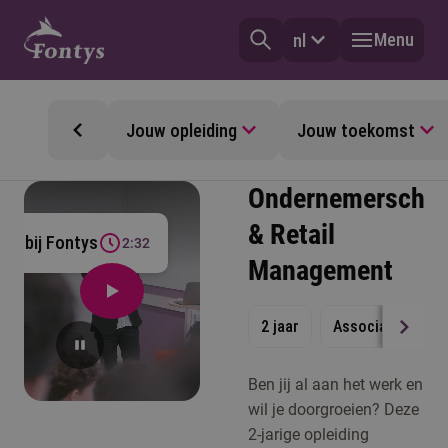
Menu
nl
Jouw opleiding
Jouw toekomst
Ondernemerscha
& Retail
Ad bij Fontys
2:32
Management
2 jaar
Associate degre
Ben jij al aan het werk en
wil je doorgroeien? Deze
2-jarige opleiding