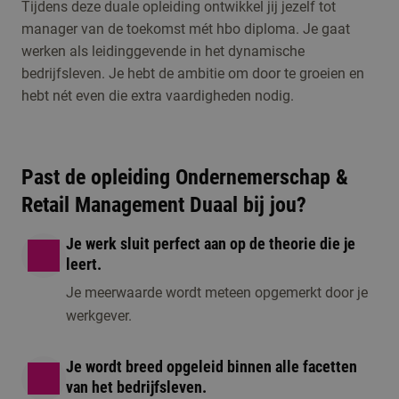
Ad
Tijdens deze duale opleiding ontwikkel jij jezelf tot
manager van de toekomst mét hbo diploma. Je gaat
Ondernemerschap
werken als leidinggevende in het dynamische
& Retail
bedrijfsleven. Je hebt de ambitie om door te groeien en
Management
Open dag/ avond
hebt nét even die extra vaardigheden nodig.
2 momenten beschikbaar
Meld je aan voor de
open dag, een online
Past de opleiding Ondernemerschap &
voorlichting of één
Retail Management Duaal bij jou?
van de andere
activiteiten om kennis
Je werk sluit perfect aan op de theorie die je
te maken met de
leert.
opleiding.
Je meerwaarde wordt meteen opgemerkt door je
werkgever.
Je wordt breed opgeleid binnen alle facetten
van het bedrijfsleven.