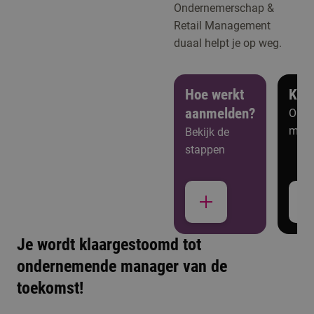
Ondernemerschap &
Retail Management
duaal helpt je op weg.
Hoe werkt
Ken
aanmelden?
Open
meer
Bekijk de
stappen
Je wordt klaargestoomd tot
ondernemende manager van de
Studiekeuzeactiviteiten
toekomst!
Kennismaken met