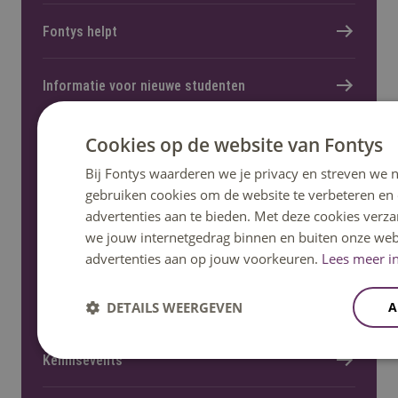
Fontys helpt
Informatie voor nieuwe studenten
Cookies op de website van Fontys
Bij Fontys waarderen we je privacy en streven we n
Meer Fontys
gebruiken cookies om de website te verbeteren en
advertenties aan te bieden. Met deze cookies verza
we jouw internetgedrag binnen en buiten onze web
Werken bij
advertenties aan op jouw voorkeuren.
Lees meer in
Locaties
DETAILS WEERGEVEN
A
Kennisevents